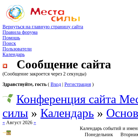
Вернуться на главную страницу сайта
Правила форума
Помощь
Поиск
Пользователи
Календарь
Сообщение сайта
(Сообщение закроется через 2 секунды)
Здравствуйте, гость
(
Вход
|
Регистрация
)
Конференция сайта Ме
силы
»
Календарь
»
Основ
«
Август 2026
»
Календарь событий и име
Понедельник
Вторни