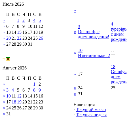
Июль 2026
»
П
В
С
Ч
П
С
В
»
1
2
3
4
5
4
»
6
7
8
9
10
11
12
3
typepigu
»
Dellrourb, с
»
13
14
15
16
17
18
19
с днем
днем рождения!
»
20
21
22
23
24
25
26
рождени
»
27
28
29
30
31
10
»
11
Именинников: 2
18
Август 2026
Grandys,
»
17
днем
П
В
С
Ч
П
С
В
рождени
»
1
2
»
24
25
»
3
4
5
6
7
8
9
»
31
»
10
11
12
13
14
15
16
»
17
18
19
20
21
22
23
Навигация
»
24
25
26
27
28
29
30
·
Текущий месяц
»
31
·
Текущая неделя