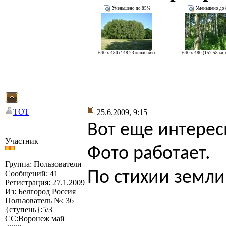
Уменьшено до 85%
Уменьшено до
640 x 480 (148.23 килобайт)
640 x 480 (152.58 ки
TOT
25.6.2009, 9:15
Вот еще интерес
Участник
Фото работает.
Группа: Пользователи
По стихии земли
Сообщений: 41
Регистрация: 27.1.2009
Из: Белгород Россия
Пользователь №: 36
{ступень}:5/3
СС:Воронеж май