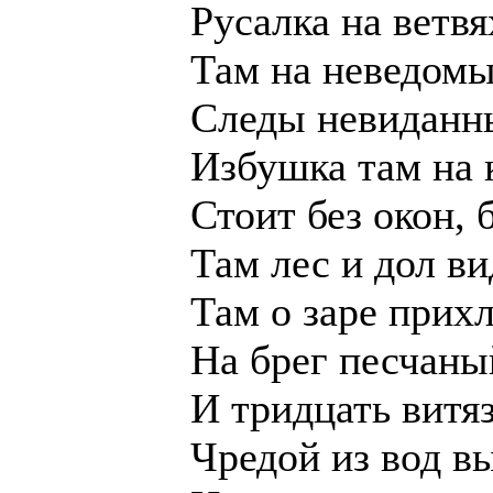
Русалка на ветвя
Там на неведом
Следы невиданны
Избушка там на 
Стоит без окон, 
Там лес и дол в
Там о заре прих
На брег песчаны
И тридцать витя
Чредой из вод в