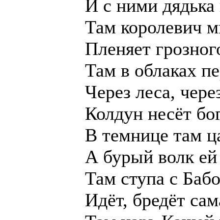
И с ними дядька
Там королевич 
Пленяет грозног
Там в облаках п
Через леса, чере
Колдун несёт бо
В темнице там ц
А бурый волк ей
Там ступа с Баб
Идёт, бредёт сам