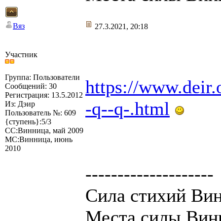
Вяз
27.3.2021, 20:18
Участник
Группа: Пользователи
https://www.deir.
Сообщений: 30
Регистрация: 13.5.2012
-q--q-.html
Из: Дэир
Пользователь №: 609
{ступень}:5/3
СС:Винница, май 2009
МС:Винница, июнь
2010
--------------------
Сила стихий Вин
Места силы Вин