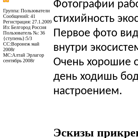
Фотографии раб
Группа: Пользователи
стихийность эко
Сообщений: 41
Регистрация: 27.1.2009
Из: Белгород Россия
Первое фото вид
Пользователь №: 36
{ступень}:5/3
СС:Воронеж май
внутри экосисте
2008г
МС:Алтай Эрлагор
Очень хорошие 
сентябрь 2008г
день ходишь бо
настроением.
Эскизы прикре