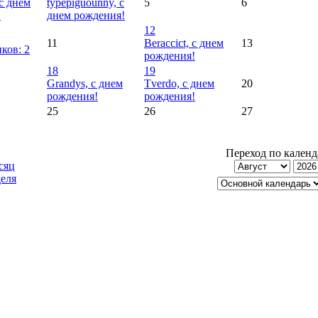
 с днем
typepiguounny, с
5
6
!
днем рождения!
12
11
Beraccict, с днем
13
ков: 2
рождения!
18
19
Grandys, с днем
Tverdo, с днем
20
рождения!
рождения!
25
26
27
Переход по кален
сяц
еля