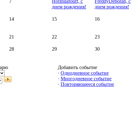
7
HofInilafouff, с
FreddyDeborah, с
днем рождения!
днем рождения!
14
15
16
21
22
23
28
29
30
дарю
Добавить событие
·
Однодневное событие
·
Многодневное событие
·
Повторяющееся событие