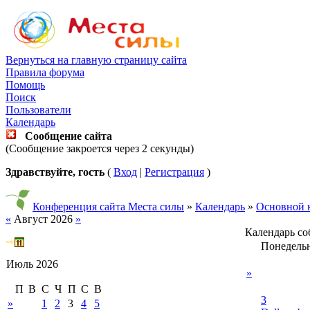
Вернуться на главную страницу сайта
Правила форума
Помощь
Поиск
Пользователи
Календарь
Сообщение сайта
(Сообщение закроется через 2 секунды)
Здравствуйте, гость
(
Вход
|
Регистрация
)
Конференция сайта Места силы
»
Календарь
»
Основной 
«
Август 2026
»
Календарь с
Понедель
Июль 2026
»
П
В
С
Ч
П
С
В
3
»
1
2
3
4
5