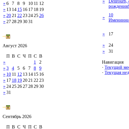
»
Dellrourb,
»
6
7
8
9
10
11
12
рождения
»
13
14
15
16
17
18
19
10
»
20
21
22
23
24
25
26
»
Именинни
»
27
28
29
30
31
»
17
»
24
Август 2026
»
31
П
В
С
Ч
П
С
В
»
1
2
Навигация
·
Текущий ме
»
3
4
5
6
7
8
9
·
Текущая нед
»
10
11
12
13
14
15
16
»
17
18
19
20
21
22
23
»
24
25
26
27
28
29
30
»
31
Сентябрь 2026
П
В
С
Ч
П
С
В