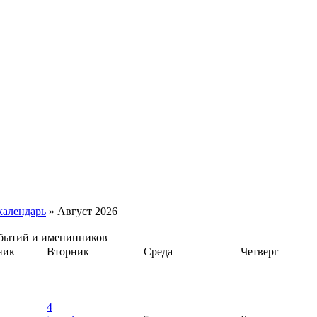
календарь
» Август 2026
обытий и именинников
ник
Вторник
Среда
Четверг
4