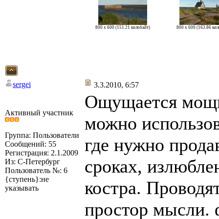
800 x 600 (151.21 килобайт)
800 x 600 (163.86 ки
sergei
3.3.2010, 6:57
Ощущается мощн
Активный участник
можно использов
Группа: Пользователи
где нужно прода
Сообщений: 55
Регистрация: 2.1.2009
сроках, излюбле
Из: С-Петербург
Пользователь №: 6
{ступень}:не
костра. Проводя
указывать
простор мысли. 