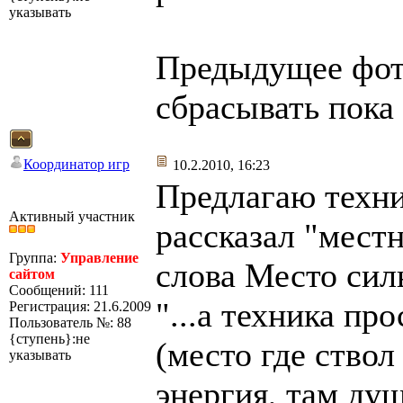
указывать
Предыдущее фото
сбрасывать пока 
Координатор игр
10.2.2010, 16:23
Предлагаю техни
Активный участник
рассказал "мест
Группа:
Управление
слова Место си
сайтом
Сообщений: 111
"...а техника пр
Регистрация: 21.6.2009
Пользователь №: 88
{ступень}:не
(место где ствол
указывать
энергия, там ду