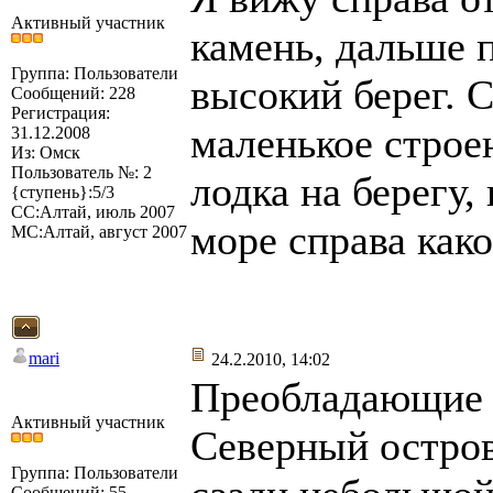
Активный участник
камень, дальше 
Группа: Пользователи
высокий берег. С
Сообщений: 228
Регистрация:
маленькое строе
31.12.2008
Из: Омск
Пользователь №: 2
лодка на берегу,
{ступень}:5/3
СС:Алтай, июль 2007
море справа како
МС:Алтай, август 2007
mari
24.2.2010, 14:02
Преобладающие с
Активный участник
Северный остро
Группа: Пользователи
Сообщений: 55