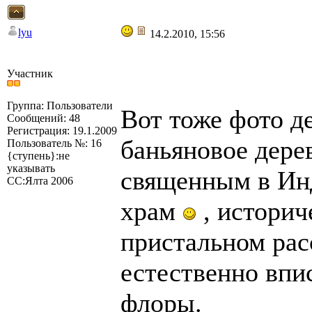
lyu
14.2.2010, 15:56
Участник
Группа: Пользователи
Вот тоже фото д
Сообщений: 48
Регистрация: 19.1.2009
баньяновое дерев
Пользователь №: 16
{ступень}:не
указывать
священным в Инд
СС:Ялта 2006
храм
, историч
пристальном рас
естественно впи
флоры.