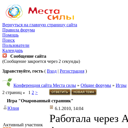
Вернуться на главную страницу сайта
Правила форума
Помощь
Поиск
Пользователи
Календарь
Сообщение сайта
(Сообщение закроется через 2 секунды)
Здравствуйте, гость
(
Вход
|
Регистрация
)
Конференция сайта Места силы
»
Общие форумы
»
Игры
2 страниц
1
2
>
Игра "Очарованный странник"
Юлия
6.1.2010, 14:04
Работала через 
Активный участник