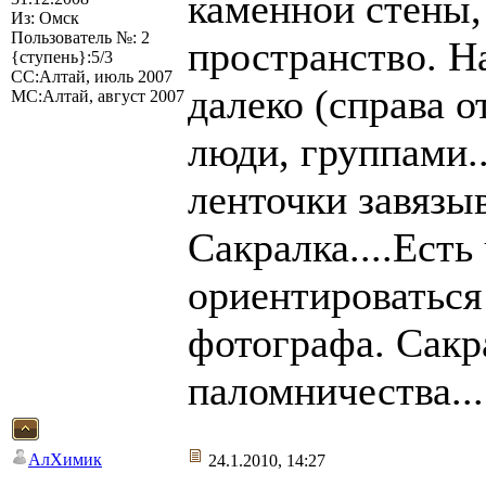
каменной стены,
Из: Омск
Пользователь №: 2
пространство. Н
{ступень}:5/3
СС:Алтай, июль 2007
далеко (справа о
МС:Алтай, август 2007
люди, группами..
ленточки завязыв
Сакралка....Есть
ориентироваться 
фотографа. Сакр
паломничества..
АлХимик
24.1.2010, 14:27