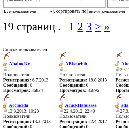
, сортировать по
19 страниц
1
2
3
>
»
Список пользователей
AbabocKr
ABisearbib
Abo
--
--
29.1
Пользователи
Пользователи
Польз
Регистрация:
6.7.2013
Регистрация:
18.8.2013
Регис
Сообщений:
0
Сообщений:
0
Сообщ
Просмотров:
36824
Просмотров:
35896
Просм
Accincida
AcuckHabusase
ada
13.3.2013, 10:23
22.4.2012, 22:40
27.3
Пользователи
Пользователи
Польз
Регистрация:
13.3.2013
Регистрация:
22.4.2012
Регис
Сообщений:
0
Сообщений:
0
Сообщ