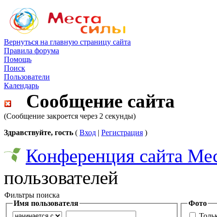
Вернуться на главную страницу сайта
Правила форума
Помощь
Поиск
Пользователи
Календарь
Сообщение сайта
(Сообщение закроется через 2 секунды)
Здравствуйте, гость
(
Вход
|
Регистрация
)
Конференция сайта Ме
пользователей
Фильтры поиска
Имя пользователя
Фото
Тольк