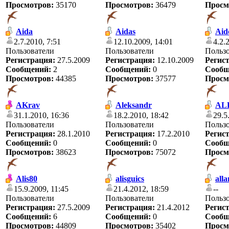
Просмотров:
35170
Просмотров:
36479
Просм
Aida
Aidas
Aid
2.7.2010, 7:51
12.10.2009, 14:01
4.2.
Пользователи
Пользователи
Польз
Регистрация:
27.5.2009
Регистрация:
12.10.2009
Регис
Сообщений:
2
Сообщений:
0
Сообщ
Просмотров:
44385
Просмотров:
37577
Просм
AKrav
Aleksandr
AL
31.1.2010, 16:36
18.2.2010, 18:42
29.5
Пользователи
Пользователи
Польз
Регистрация:
28.1.2010
Регистрация:
17.2.2010
Регис
Сообщений:
0
Сообщений:
0
Сообщ
Просмотров:
38623
Просмотров:
75072
Просм
Alis80
alisguics
all
15.9.2009, 11:45
21.4.2012, 18:59
--
Пользователи
Пользователи
Польз
Регистрация:
27.5.2009
Регистрация:
21.4.2012
Регис
Сообщений:
6
Сообщений:
0
Сообщ
Просмотров:
44809
Просмотров:
35402
Просм