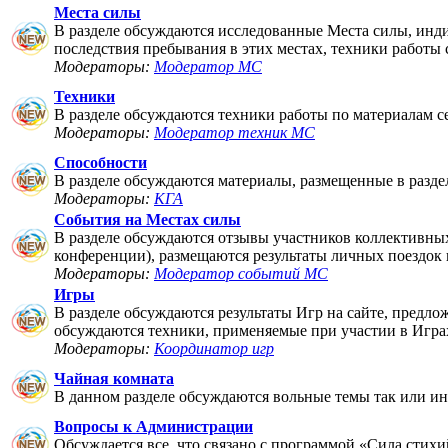
Места силы
В разделе обсуждаются исследованные Места силы, инди
последствия пребывания в этих местах, техники работы 
Модераторы:
Модератор МС
Техники
В разделе обсуждаются техники работы по материалам 
Модераторы:
Модератор техник МС
Способности
В разделе обсуждаются материалы, размещенные в разде
Модераторы:
КГА
События на Местах силы
В разделе обсуждаются отзывы участников коллективны
конференции), размещаются результаты личных поездок
Модераторы:
Модератор событий МС
Игры
В разделе обсуждаются результаты Игр на сайте, предл
обсуждаются техники, применяемые при участии в Игра
Модераторы:
Координатор игр
Чайная комната
В данном разделе обсуждаются вольные темы так или ин
Вопросы к Администрации
Обсуждается все, что связано с программой «Сила стихи