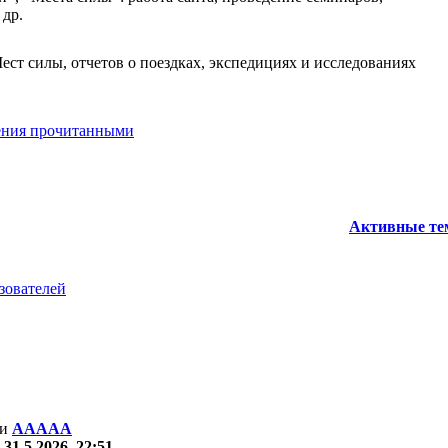
 др.
ст силы, отчетов о поездках, экспедициях и исследованиях
ения прочитанными
Активные т
зователей
ни
ААААА
—
31.5.2026, 22:51