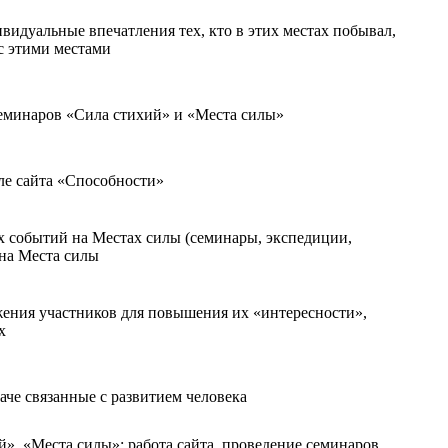
видуальные впечатления тех, кто в этих местах побывал,
с этими местами
семинаров «Сила стихий» и «Места силы»
ле сайта «Способности»
х событий на Местах силы (семинары, экспедиции,
 на Места силы
ожения участников для повышения их «интересности»,
х
аче связанные с развитием человека
й», «Места силы»: работа сайта, проведение семинаров,