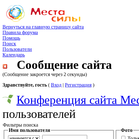
Вернуться на главную страницу сайта
Правила форума
Помощь
Поиск
Пользователи
Календарь
Сообщение сайта
(Сообщение закроется через 2 секунды)
Здравствуйте, гость
(
Вход
|
Регистрация
)
Конференция сайта Ме
пользователей
Фильтры поиска
Имя пользователя
Фото
Тольк