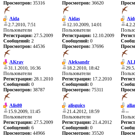
Просмотров:
35316
Просмотров:
36620
Просм
Aida
Aidas
Aid
2.7.2010, 7:51
12.10.2009, 14:01
4.2.
Пользователи
Пользователи
Польз
Регистрация:
27.5.2009
Регистрация:
12.10.2009
Регис
Сообщений:
2
Сообщений:
0
Сообщ
Просмотров:
44536
Просмотров:
37696
Просм
AKrav
Aleksandr
AL
31.1.2010, 16:36
18.2.2010, 18:42
29.5
Пользователи
Пользователи
Польз
Регистрация:
28.1.2010
Регистрация:
17.2.2010
Регис
Сообщений:
0
Сообщений:
0
Сообщ
Просмотров:
38787
Просмотров:
75311
Просм
Alis80
alisguics
all
15.9.2009, 11:45
21.4.2012, 18:59
--
Пользователи
Пользователи
Польз
Регистрация:
27.5.2009
Регистрация:
21.4.2012
Регис
Сообщений:
6
Сообщений:
0
Сообщ
Просмотров:
44966
Просмотров:
35520
Просм