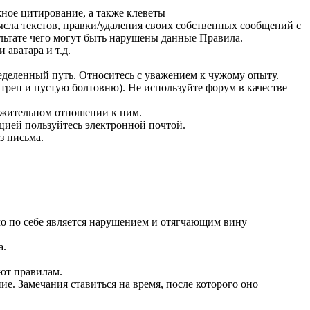
ное цитирование, а также клеветы
сла текстов, правки/удаления своих собственных сообщений с
льтате чего могут быть нарушены данные Правила.
аватара и т.д.
ределенный путь. Относитесь с уважением к чужому опыту.
реп и пустую болтовню). Не используйте форум в качестве
ажительном отношении к ним.
цией пользуйтесь электронной почтой.
з письма.
мо по себе является нарушением и отягчающим вину
а.
ют правилам.
е. Замечания ставиться на время, после которого оно