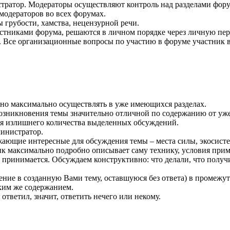
тратор. Модераторы осуществляют контроль над разделами форум
 модераторов во всех форумах.
грубости, хамства, нецензурной речи.
тниками форума, решаются в личном порядке через личную пер
. Все организационные вопросы по участию в форуме участник в
жно максимально осуществлять в уже имеющихся разделах.
озникновения темы значительно отличной по содержанию от уж
ния излишнего количества выделенных обсуждений.
инистратор.
ющие интересные для обсуждения темы – места силы, экосисте
 максимально подробно описывает саму технику, условия прим
не принимается. Обсуждаем конструктивно: что делали, что получ
ение в созданную Вами тему, оставшуюся без ответа) в промежуто
аким же содержанием.
ответил, значит, ответить нечего или некому.