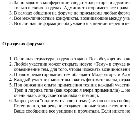
За порядком в конференции следят модераторы и админис
только в своих разделах. Администратор имеет все права
В рамках общения на форуме не приемлемы любые формы 
Все межличностные конфликты, возникающие между учас
Вся личная информация обсуждается в личной переписке
О разделах форума:
Основная структура разделов задана. Все обсуждения ва
Любой участник может открыть новую «Тему» в случае в
объединение тем, для того, чтобы избежать возникнове
Правом редактирования тем обладают Модераторы и Адм
Каждый участник может выложить фотоматериалы, отража
При описании опыта применения техник каждый участник
Треп и лирика типа (как хорошо я вчера применил(а) ... 
очень надо, допускается мольба о помощи.
Запрещается "поднимать" свою тему (т.е. посылать сообщ
Естественно, запрещено создавать новые темы с точно т
Ваше сообщение все увидели и прочитали. Если никто не 