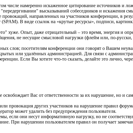
ом числе намеренно искаженное цитирование источников и лож
 "передергивании" высказываний собеседников и искажения смы
е провокаций, направленных на участников конференции, в резу
PAM). В виде ссылок на «крутые ресурсы», подписи, картинки 
то" хуже. Опыт, даже отрицательный – это время, энергия и оп
ения, не несущие смысловой нагрузки (флейм или, по-русски, т
ных слов; посетителям конференции они говорят о Вашем неув
крытых или удалённых администрацией. Для связи с администра
енции. Если Вы хотите что-то сказать, делайте это лично, чере
е освобождает Вас от ответственности за их нарушение, но и са
 или провокация других участников на нарушение правил форум
ратор может удалить без предупреждения пользователя.
мы, если они несут информативную нагрузку, но не соответству
ние. При нарушении пользователем правил он получает замечани