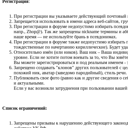
Регистрация
:
При регистрации вы указываете действующий почтовый я
Запрещается использовать в имени адреса веб-сайтов, г
При регистрации в форуме недопустимо избирать псевдо
напр., Zhop@). Так же запрещены nickname термины и аб
наше время — не используйте брань в псевдонимах.
При регистрации в форуме также недопустимо избирать п
тождественные по начертанию кириллические). Будет уда
Относительно имён (или ников). Ваш ник – Ваша индивид
уровне. Если не хотите потом воевать за то, что Вы зовё
Вы можете зарегистрироваться и под реальным именем - 
Запрещено создавать "клонов" других пользователей с ц
похожий ник, аватар (заведомо пародийный), стиль речи
Публиковать свое фото (равно как и другие сведения о 
и актуальными.
Если у вас возникли затруднения при пользовании ваше
Список ограничений:
Запрещены призывы к наpyшению действующего законодате