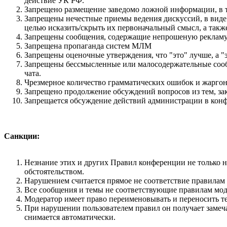
действие УК РФ.
Запрещено размещение заведомо ложной информации, в т
Запрещены нечестные приемы ведения дискуссий, в виде
целью исказить/скрыть их первоначальный смысл, а такж
Запрещены сообщения, содержащие непрошеную рекламу (S
Запрещена пропаганда систем МЛМ
Запрещены оценочные утверждения, что "это" лучше, а "э
Запрещены бессмысленные или малосодержательные сообщ
чата.
Чpезмеpное количество грамматических ошибок и жаргон
Запрещено продолжение обсуждений вопросов из тем, за
Запрещается обсуждение действий администрации в конфер
Санкции:
Незнание этих и других Правил конференции не только н
обстоятельством.
Нарушением считается прямое не соответствие правилам
Все сообщения и темы не соответствующие правилам моде
Модератор имеет право переименовывать и переносить те
При нарушении пользователем правил он получает замеча
снимается автоматически.