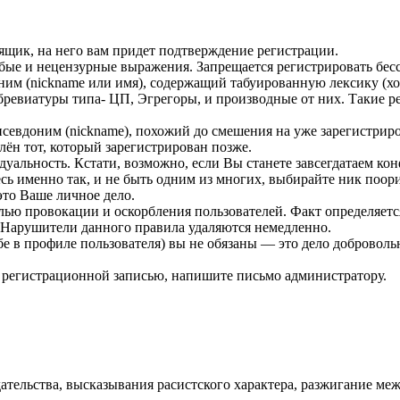
щик, на него вам придет подтверждение регистрации.
рубые и нецензурные выражения. Запрещается регистрировать бес
ним (nickname или имя), содержащий табуированную лексику (х
бревиатуры типа- ЦП, Эгрегоры, и производные от них. Такие р
севдоним (nickname), похожий до смешения на уже зарегистрир
лён тот, который зарегистрирован позже.
уальность. Кстати, возможно, если Вы станете завсегдатаем ко
тесь именно так, и не быть одним из многих, выбирайте ник поор
это Ваше личное дело.
елью провокации и оскорбления пользователей. Факт определяе
. Нарушители данного правила удаляются немедленно.
себе в профиле пользователя) вы не обязаны — это дело добров
й регистрационной записью, напишите письмо администратору.
льства, высказывания расистского характера, разжигание межн