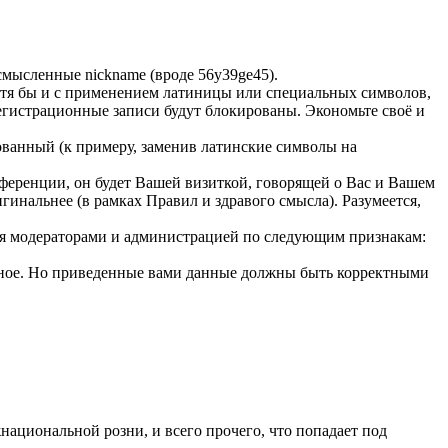
смысленные nickname (вроде 56y39ge45).
отя бы и с применением латиницы или специальных символов,
егистрационные записи будут блокированы. Экономьте своё и
ованный (к примеру, заменив латинские символы на
нференции, он будет Вашей визиткой, говорящей о Вас и Вашем
игинальнее (в рамках Правил и здравого смысла). Разумеется,
тся модераторами и администрацией по следующим признакам:
ольное. Но приведенные вами данные должны быть корректными
ациональной розни, и всего прочего, что попадает под