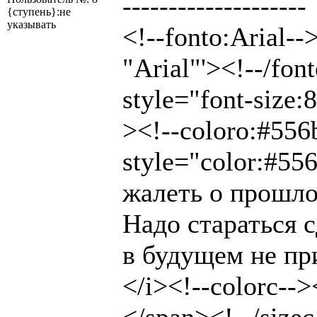
--------------------
{ступень}:не
указывать
<!--fonto:Arial--
"Arial"'><!--/fon
style="font-size:
><!--coloro:#556
style="color:#55
жалеть о прошл
Надо стараться 
в будущем не пр
</i><!--colorc-->