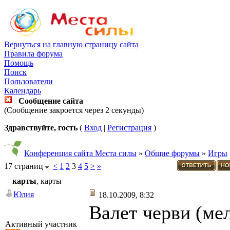
Вернуться на главную страницу сайта
Правила форума
Помощь
Поиск
Пользователи
Календарь
Сообщение сайта
(Сообщение закроется через 2 секунды)
Здравствуйте, гость
(
Вход
|
Регистрация
)
Конференция сайта Места силы
»
Общие форумы
»
Игры
17 страниц
<
1
2
3
4
5
>
»
карты
, карты
Юлия
18.10.2009, 8:32
Валет черви (мел
Активный участник