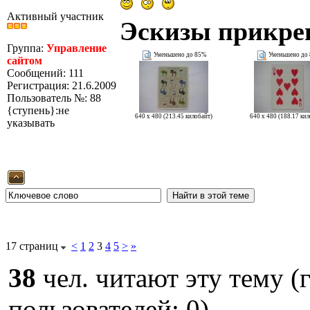
Активный участник
Эскизы прикре
Группа:
Управление
Уменьшено до 85%
Уменьшено до
сайтом
Сообщений: 111
Регистрация: 21.6.2009
Пользователь №: 88
{ступень}:не
640 x 480 (213.45 килобайт)
640 x 480 (188.17 ки
указывать
17 страниц
<
1
2
3
4
5
>
»
38
чел. читают эту тему (
пользователей: 0)