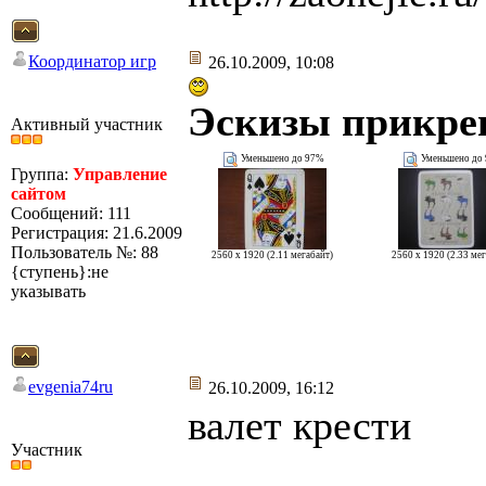
Координатор игр
26.10.2009, 10:08
Эскизы прикре
Активный участник
Уменьшено до 97%
Уменьшено до
Группа:
Управление
сайтом
Сообщений: 111
Регистрация: 21.6.2009
Пользователь №: 88
2560 x 1920 (2.11 мегабайт)
2560 x 1920 (2.33 ме
{ступень}:не
указывать
evgenia74ru
26.10.2009, 16:12
валет крести
Участник