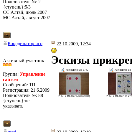
Пользователь №: 2
{ступень}:5/3
СС:Алтай, июль 2007
МС:Алтай, август 2007
Координатор игр
22.10.2009, 12:34
Эскизы прикре
Активный участник
Уменьшено до 97%
Уменьшено до
Группа:
Управление
сайтом
Сообщений: 111
Регистрация: 21.6.2009
Пользователь №: 88
2560 x 1920 (2.5 мегабайт)
2560 x 1920 (2.44 ме
{ступень}:не
указывать
mari