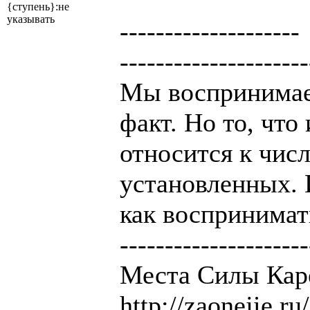
{ступень}:не
указывать
--------------------
---------------------
Мы воспринимае
факт. Но то, чт
относится к числ
установленных. 
как воспринимат
---------------------
Места Силы Кар
http://zaonejie.ru/