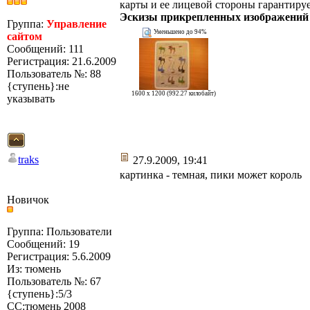
карты и ее лицевой стороны гарантируе
Эскизы прикрепленных изображений
Группа:
Управление
Уменьшено до 94%
сайтом
Сообщений: 111
Регистрация: 21.6.2009
Пользователь №: 88
{ступень}:не
1600 x 1200 (992.27 килобайт)
указывать
traks
27.9.2009, 19:41
картинка - темная, пики может король
Новичок
Группа: Пользователи
Сообщений: 19
Регистрация: 5.6.2009
Из: тюмень
Пользователь №: 67
{ступень}:5/3
СС:тюмень 2008