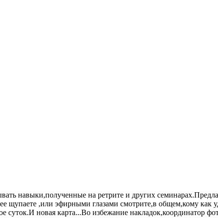
вать навыки,полученные на ретрите и других семинарах.Предла
ее щупаете ,или эфирными глазами смотрите,в общем,кому как у
ое суток.И новая карта...Во избежание накладок,координатор ф