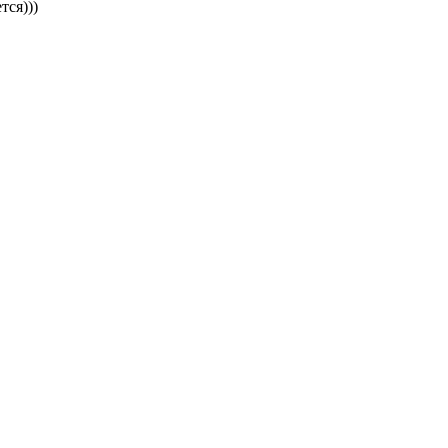
тся)))