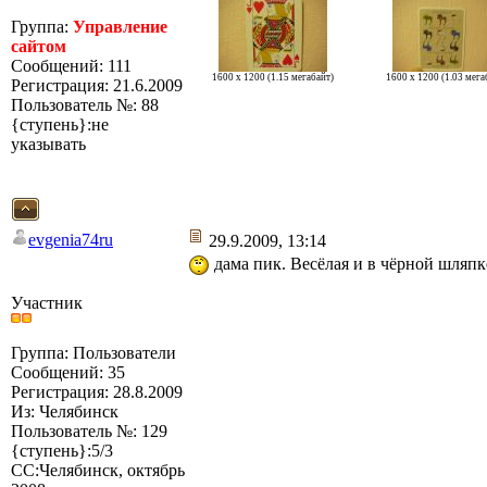
Группа:
Управление
сайтом
Сообщений: 111
1600 x 1200 (1.15 мегабайт)
1600 x 1200 (1.03 мега
Регистрация: 21.6.2009
Пользователь №: 88
{ступень}:не
указывать
evgenia74ru
29.9.2009, 13:14
дама пик. Весёлая и в чёрной шляпке
Участник
Группа: Пользователи
Сообщений: 35
Регистрация: 28.8.2009
Из: Челябинск
Пользователь №: 129
{ступень}:5/3
СС:Челябинск, октябрь