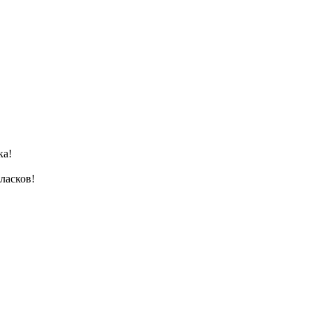
ка!
 ласков!