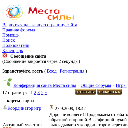
Вернуться на главную страницу сайта
Правила форума
Помощь
Поиск
Пользователи
Календарь
Сообщение сайта
(Сообщение закроется через 2 секунды)
Здравствуйте, гость
(
Вход
|
Регистрация
)
Конференция сайта Места силы
»
Общие форумы
»
Игры
17 страниц
1
2
3
>
»
карты
, карты
Координатор игр
27.9.2009, 18:42
Дорогие коллеги! Продолжаем отрабаты
обратной стороной.Вы- эфирной рукой 
Активный участник
выкладывается координатором через дв