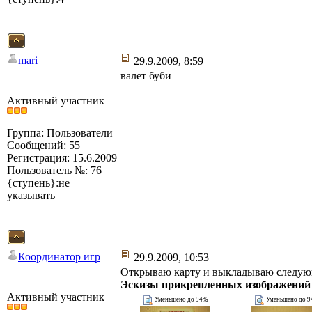
mari
29.9.2009, 8:59
валет буби
Активный участник
Группа: Пользователи
Сообщений: 55
Регистрация: 15.6.2009
Пользователь №: 76
{ступень}:не
указывать
Координатор игр
29.9.2009, 10:53
Открываю карту и выкладываю следу
Эскизы прикрепленных изображений
Активный участник
Уменьшено до 94%
Уменьшено до 