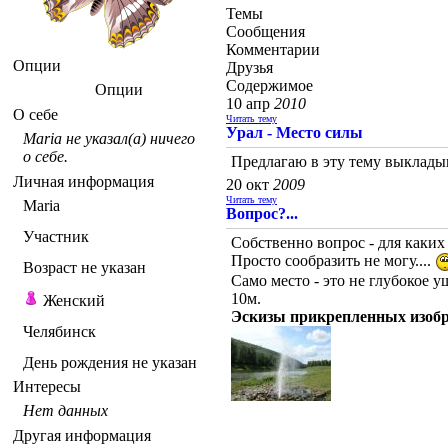
Темы
Сообщения
Комментарии
Опции
Друзья
Содержимое
Опции
10 апр
2010
О себе
Читать тему
Урал - Место силы
Maria не указал(а) ничего
о себе.
Предлагаю в эту тему выклады
Личная информация
20 окт
2009
Читать тему
Maria
Вопрос?...
Участник
Собственно вопрос - для каких
Просто сообразить не могу....
Возраст не указан
Само место - это не глубокое у
10м.
Женский
Эскизы прикрепленных изоб
Челябинск
День рождения не указан
Интересы
Нет данных
Другая информация