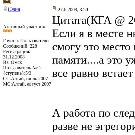
Юлия
27.6.2009, 3:50
Цитата(КГА @ 26
Активный участник
Если я в месте н
Группа: Пользователи
смогу это место
Сообщений: 228
Регистрация:
памяти....а это 
31.12.2008
Из: Омск
Пользователь №: 2
все равно встает
{ступень}:5/3
СС:Алтай, июль 2007
МС:Алтай, август 2007
А работа по сле
разве не эгрегор