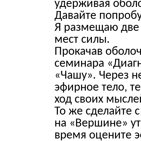
удерживая оболо
Давайте попроб
Я размещаю две
мест силы.
Прокачав оболоч
семинара «Диагн
«Чашу». Через н
эфирное тело, т
ход своих мысле
То же сделайте 
на «Вершине» ут
время оцените э