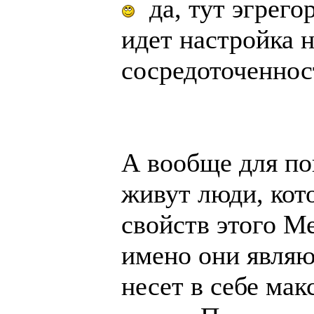
да, тут эгрего
идет настройка н
сосредоточенност
А вообще для по
живут люди, кот
свойств этого М
имено они являю
несет в себе ма