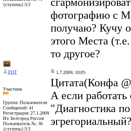
сгармонизироват
{ступень}:5/3
фотографию с Ме
получаю? Кучу 
этого Места (т.е
то другое?
TOT
1.7.2009, 10:05
Цитата(Конфа @ 
Участник
А если работать
Группа: Пользователи
"Диагностика по 
Сообщений: 41
Регистрация: 27.1.2009
эгрегориальный?
Из: Белгород Россия
Пользователь №: 36
{ступень}:5/3