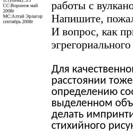
{ступень}:5/3
работы с вулкан
СС:Воронеж май
2008г
Напишите, пожал
МС:Алтай Эрлагор
сентябрь 2008г
И вопрос, как пр
эгрегориального
Для качественно
расстоянии тоже
определению со
выделенном объ
делать импринт
стихийного рису