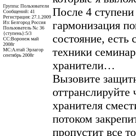
Группа: Пользователи
После 4 ступени 
Сообщений: 41
Регистрация: 27.1.2009
гармонизация по
Из: Белгород Россия
Пользователь №: 36
{ступень}:5/3
состояние, есть
СС:Воронеж май
2008г
техники семинар
МС:Алтай Эрлагор
сентябрь 2008г
хранители…
Вызовите защитн
оттранслируйте ч
хранителя смест
потоком закрепи
пропустит все то