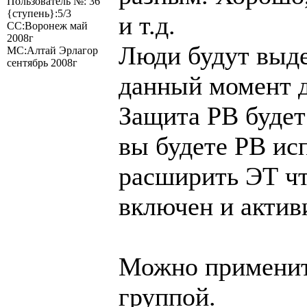
Пользователь №: 36
{ступень}:5/3
и т.д.
СС:Воронеж май
2008г
Люди будут выде
МС:Алтай Эрлагор
сентябрь 2008г
данный момент д
Защита РВ будет 
вы будете РВ исп
расширить ЭТ чт
включен и актив
Можно применить
группой.