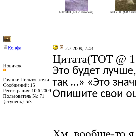
600 x 800 (179.71 килобайт)
600 x 800 (141.8 кил
Конфа
2.7.2009, 7:43
Цитата(TOT @ 1.
Новичок
Это будет лучше
так …» «Это зна
Группа: Пользователи
Сообщений: 15
Регистрация: 10.6.2009
Опишите свои о
Пользователь №: 71
{ступень}:5/3
Хм, вообще-то я