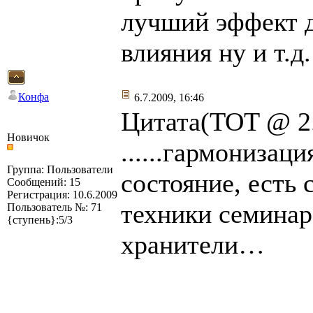
лучший эффект д
влияния ну и т.д.
Конфа
6.7.2009, 16:46
Цитата(TOT @ 2.
Новичок
......гармонизац
Группа: Пользователи
состояние, есть
Сообщений: 15
Регистрация: 10.6.2009
техники семинар
Пользователь №: 71
{ступень}:5/3
хранители…