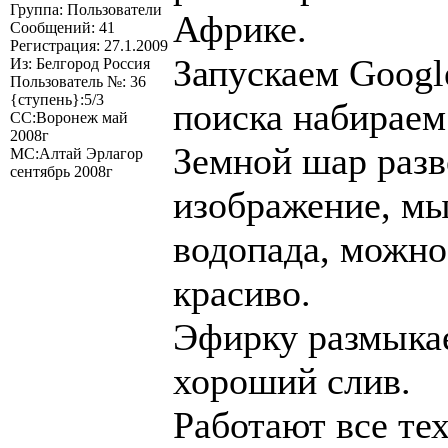
Группа: Пользователи
Африке.
Сообщений: 41
Регистрация: 27.1.2009
Запускаем Googl
Из: Белгород Россия
Пользователь №: 36
{ступень}:5/3
поиска набираем
СС:Воронеж май
2008г
Земной шар разв
МС:Алтай Эрлагор
сентябрь 2008г
изображение, м
водопада, можно
красиво.
Эфирку размыка
хороший слив.
Работают все те