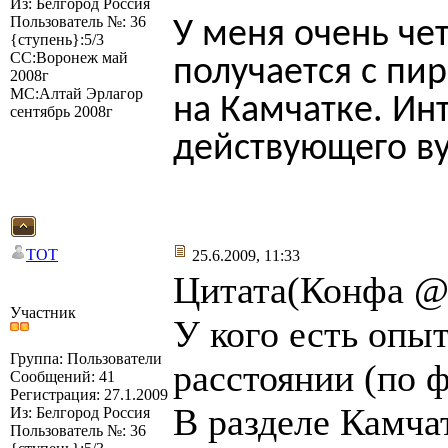
Из: Белгород Россия
Пользователь №: 36
У меня очень че
{ступень}:5/3
СС:Воронеж май
получается с пи
2008г
МС:Алтай Эрлагор
на Камчатке. Ин
сентябрь 2008г
действующего ву
TOT
25.6.2009, 11:33
Цитата(Конфа @ 
Участник
У кого есть опы
Группа: Пользователи
расстоянии (по ф
Сообщений: 41
Регистрация: 27.1.2009
В разделе Камча
Из: Белгород Россия
Пользователь №: 36