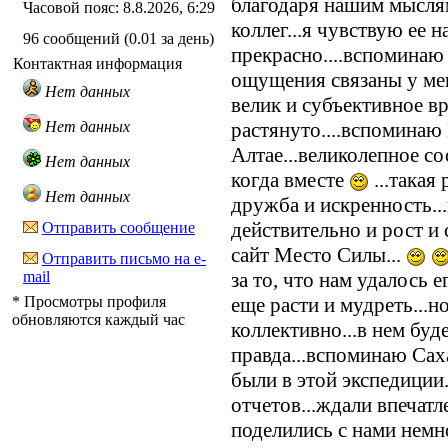
благодаря нашим мыслям
Часовой пояс: 8.8.2026, 6:29
коллег...я чувствую ее н
96 сообщений (0.01 за день)
прекрасно....вспоминаю
Контактная информация
ощущения связаны у мен
Нет данных
велик и субъективное вр
Нет данных
растянуто....вспоминаю
Алтае...великолепное с
Нет данных
когда вместе
...такая
Нет данных
дружба и искренность...
действительно и рост и
Отправить сообщение
сайт Место Силы...
Отправить письмо на e-
mail
за то, что нам удалось е
* Просмотры профиля
еще расти и мудреть...н
обновляются каждый час
коллективно...в нем буде
правда...вспоминаю Сах
были в этой экспедиции.
отчетов...ждали впечатл
поделились с нами немно