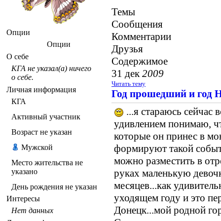
Темы
Сообщения
Опции
Комментарии
Опции
Друзья
О себе
Содержимое
КГА не указал(а) ничего
31 дек
2009
о себе.
Читать тему
Личная информация
Год прошедший и год
КГА
...я стараюсь сейчас 
Активный участник
удивлением понимаю, чт
Возраст не указан
которые он принес в мо
формируют такой событ
Мужской
можно разместить в отре
Место жительства не
указано
руках маленькую девочку
месяцев...как удивитель
День рождения не указан
уходящем году и это пе
Интересы
Донецк...мой родной гор
Нет данных