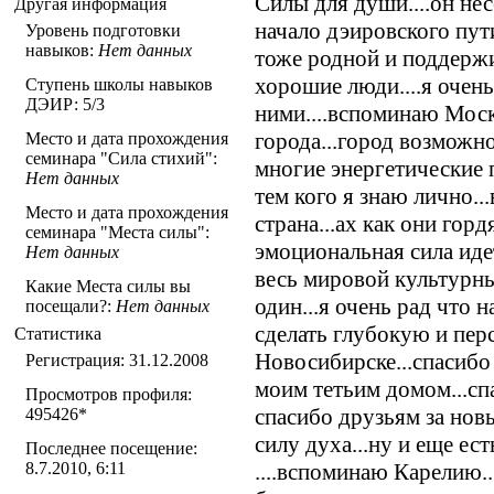
Силы для души....он нес
Другая информация
начало дэировского пути
Уровень подготовки
навыков:
Нет данных
тоже родной и поддержи
хорошие люди....я очен
Ступень школы навыков
ДЭИР: 5/3
ними....вспоминаю Моск
города...город возможно
Место и дата прохождения
семинара "Сила стихий":
многие энергетические 
Нет данных
тем кого я знаю лично..
Место и дата прохождения
страна...ах как они горд
семинара "Места силы":
эмоциональная сила идет
Нет данных
весь мировой культурный
Какие Места силы вы
один...я очень рад что
посещали?:
Нет данных
сделать глубокую и пе
Статистика
Новосибирске...спасибо 
Регистрация: 31.12.2008
моим тетьим домом...с
Просмотров профиля:
спасибо друзьям за нов
495426
*
силу духа...ну и еще ест
Последнее посещение:
8.7.2010, 6:11
....вспоминаю Карелию..