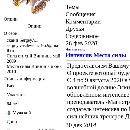
Темы
Сообщения
Опции
Комментарии
Опции
Друзья
О себе
Содержимое
скайп Sergey.v.3
26 фев
2020
sergey.vasilevich.1962@ma
Читать тему
il.ru
Интенсив Места силы
Сила стихий Винница май
2009
Предоставляем Вашему
Места силы Винница июнь
2010
О проекте который буде
Личная информация
С 4 по 9 августа 2020 
Вяз
волшебной долине Эски 
обновлённом интенсиве
Участник
преподаватель -Магистр
64
лет
создатель интенсива по
Мужской
сильнейших тренеров Д
Дэир
30 дек
2014