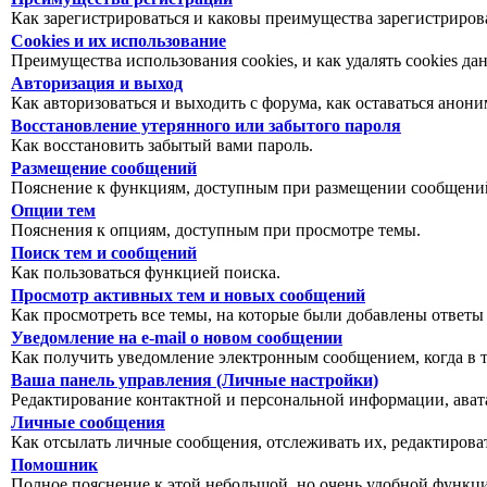
Как зарегистрироваться и каковы преимущества зарегистриров
Cookies и их использование
Преимущества использования cookies, и как удалять cookies да
Авторизация и выход
Как авторизоваться и выходить с форума, как оставаться анон
Восстановление утерянного или забытого пароля
Как восстановить забытый вами пароль.
Размещение сообщений
Пояснение к функциям, доступным при размещении сообщений
Опции тем
Пояснения к опциям, доступным при просмотре темы.
Поиск тем и сообщений
Как пользоваться функцией поиска.
Просмотр активных тем и новых сообщений
Как просмотреть все темы, на которые были добавлены ответы
Уведомление на е-mail о новом сообщении
Как получить уведомление электронным сообщением, когда в т
Ваша панель управления (Личные настройки)
Редактирование контактной и персональной информации, авата
Личные сообщения
Как отсылать личные сообщения, отслеживать их, редактирова
Помошник
Полное пояснение к этой небольшой, но очень удобной функц