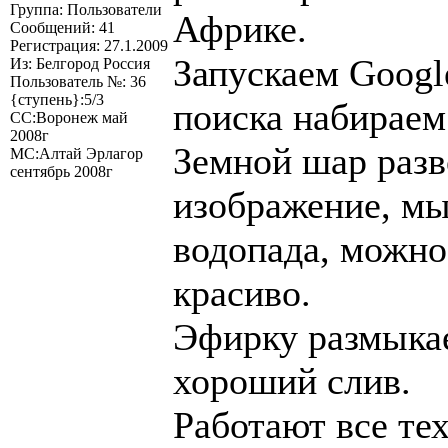
Группа: Пользователи
Африке.
Сообщений: 41
Регистрация: 27.1.2009
Запускаем Googl
Из: Белгород Россия
Пользователь №: 36
{ступень}:5/3
поиска набираем
СС:Воронеж май
2008г
Земной шар разв
МС:Алтай Эрлагор
сентябрь 2008г
изображение, м
водопада, можно
красиво.
Эфирку размыка
хороший слив.
Работают все те