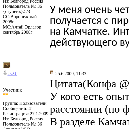
Из: Белгород Россия
Пользователь №: 36
У меня очень че
{ступень}:5/3
СС:Воронеж май
получается с пи
2008г
МС:Алтай Эрлагор
на Камчатке. Ин
сентябрь 2008г
действующего ву
TOT
25.6.2009, 11:33
Цитата(Конфа @ 
Участник
У кого есть опы
Группа: Пользователи
расстоянии (по ф
Сообщений: 41
Регистрация: 27.1.2009
В разделе Камча
Из: Белгород Россия
Пользователь №: 36