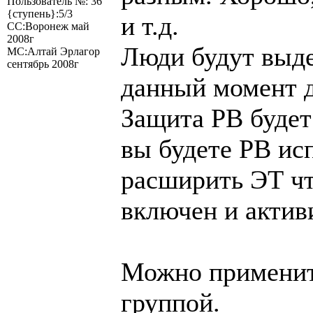
Пользователь №: 36
{ступень}:5/3
и т.д.
СС:Воронеж май
2008г
Люди будут выде
МС:Алтай Эрлагор
сентябрь 2008г
данный момент д
Защита РВ будет 
вы будете РВ исп
расширить ЭТ чт
включен и актив
Можно применить
группой.