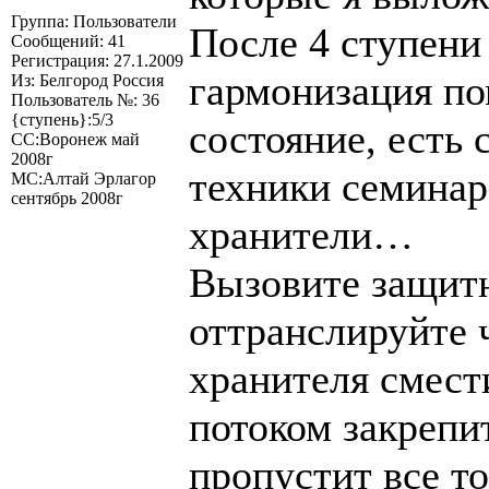
Группа: Пользователи
После 4 ступени 
Сообщений: 41
Регистрация: 27.1.2009
гармонизация по
Из: Белгород Россия
Пользователь №: 36
{ступень}:5/3
состояние, есть
СС:Воронеж май
2008г
техники семинар
МС:Алтай Эрлагор
сентябрь 2008г
хранители…
Вызовите защитн
оттранслируйте ч
хранителя смест
потоком закрепи
пропустит все то