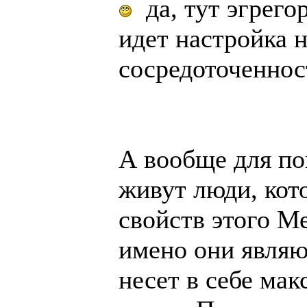
да, тут эгрего
идет настройка н
сосредоточенност
А вообще для по
живут люди, кот
свойств этого М
имено они являю
несет в себе ма