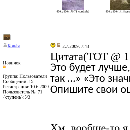
600 x 800 (179.71 килобайт)
600 x 800 (141.8 кил
Конфа
2.7.2009, 7:43
Цитата(TOT @ 1.
Новичок
Это будет лучше
так …» «Это зна
Группа: Пользователи
Сообщений: 15
Регистрация: 10.6.2009
Опишите свои о
Пользователь №: 71
{ступень}:5/3
Хм, вообще-то я