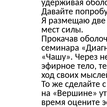
удерживая оболо
Давайте попроб
Я размещаю две
мест силы.
Прокачав оболоч
семинара «Диагн
«Чашу». Через н
эфирное тело, т
ход своих мысле
То же сделайте 
на «Вершине» ут
время оцените э