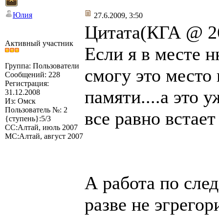
Юлия
27.6.2009, 3:50
Цитата(КГА @ 26
Активный участник
Если я в месте н
Группа: Пользователи
смогу это место
Сообщений: 228
Регистрация:
памяти....а это 
31.12.2008
Из: Омск
Пользователь №: 2
все равно встает
{ступень}:5/3
СС:Алтай, июль 2007
МС:Алтай, август 2007
А работа по сле
разве не эгрегор