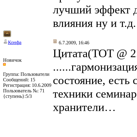
лучший эффект д
влияния ну и т.д.
Конфа
6.7.2009, 16:46
Цитата(TOT @ 2.
Новичок
......гармонизац
Группа: Пользователи
состояние, есть
Сообщений: 15
Регистрация: 10.6.2009
техники семинар
Пользователь №: 71
{ступень}:5/3
хранители…