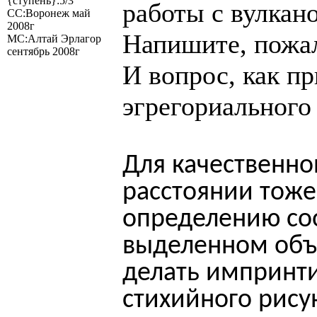
{ступень}:5/3
работы с вулкан
СС:Воронеж май
2008г
Напишите, пожал
МС:Алтай Эрлагор
сентябрь 2008г
И вопрос, как пр
эгрегориального
Для качественно
расстоянии тоже
определению со
выделенном объ
делать импринт
стихийного рису