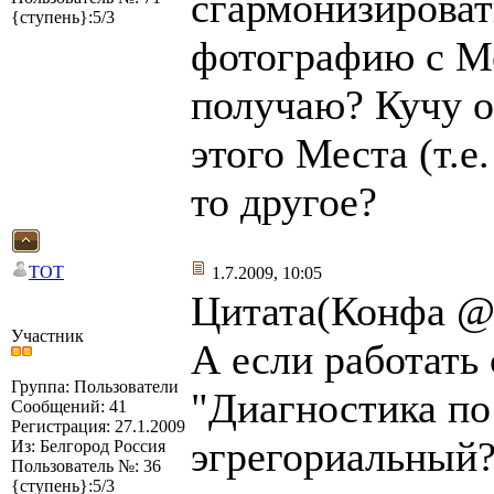
сгармонизироват
{ступень}:5/3
фотографию с Ме
получаю? Кучу 
этого Места (т.е
то другое?
TOT
1.7.2009, 10:05
Цитата(Конфа @ 
Участник
А если работать
Группа: Пользователи
"Диагностика по 
Сообщений: 41
Регистрация: 27.1.2009
эгрегориальный?
Из: Белгород Россия
Пользователь №: 36
{ступень}:5/3