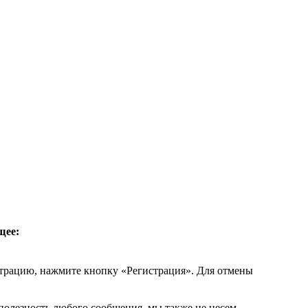
щее:
страцию, нажмите кнопку «Регистрация». Для отмены
 полезность любого сообщения, мы также не несем