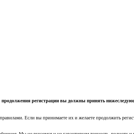
 продолжения регистрации вы должны принять нижеследую
правилами. Если вы принимаете их и желаете продолжить реги
общения. Мы не ручаемся и не гарантируем точность, полноту и