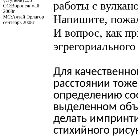
{ступень}:5/3
работы с вулкан
СС:Воронеж май
2008г
Напишите, пожал
МС:Алтай Эрлагор
сентябрь 2008г
И вопрос, как пр
эгрегориального
Для качественно
расстоянии тоже
определению со
выделенном объ
делать импринт
стихийного рису