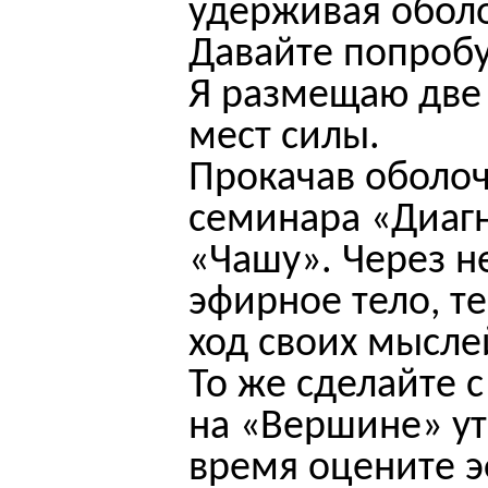
удерживая оболо
Давайте попроб
Я размещаю две
мест силы.
Прокачав оболоч
семинара «Диагн
«Чашу». Через н
эфирное тело, т
ход своих мысле
То же сделайте 
на «Вершине» ут
время оцените э