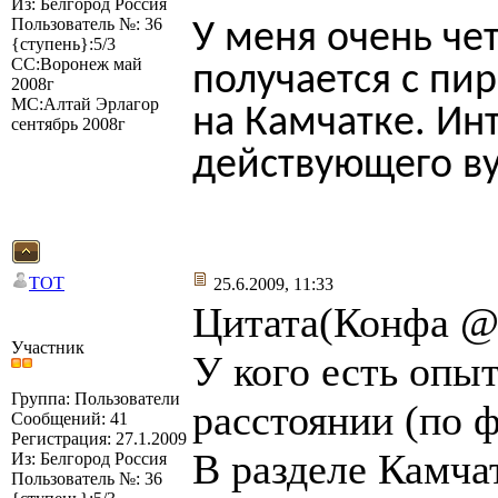
Из: Белгород Россия
Пользователь №: 36
У меня очень че
{ступень}:5/3
СС:Воронеж май
получается с пи
2008г
МС:Алтай Эрлагор
на Камчатке. Ин
сентябрь 2008г
действующего ву
TOT
25.6.2009, 11:33
Цитата(Конфа @ 
Участник
У кого есть опы
Группа: Пользователи
расстоянии (по ф
Сообщений: 41
Регистрация: 27.1.2009
В разделе Камча
Из: Белгород Россия
Пользователь №: 36