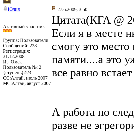
Юлия
27.6.2009, 3:50
Цитата(КГА @ 26
Активный участник
Если я в месте н
Группа: Пользователи
смогу это место
Сообщений: 228
Регистрация:
памяти....а это 
31.12.2008
Из: Омск
Пользователь №: 2
все равно встает
{ступень}:5/3
СС:Алтай, июль 2007
МС:Алтай, август 2007
А работа по сле
разве не эгрегор