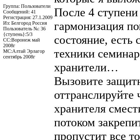
Группа: Пользователи
После 4 ступени 
Сообщений: 41
Регистрация: 27.1.2009
гармонизация по
Из: Белгород Россия
Пользователь №: 36
{ступень}:5/3
состояние, есть
СС:Воронеж май
2008г
техники семинар
МС:Алтай Эрлагор
сентябрь 2008г
хранители…
Вызовите защитн
оттранслируйте ч
хранителя смест
потоком закрепи
пропустит все то