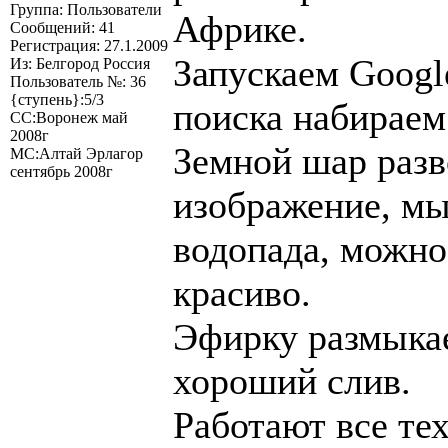
Группа: Пользователи
Африке.
Сообщений: 41
Регистрация: 27.1.2009
Запускаем Googl
Из: Белгород Россия
Пользователь №: 36
{ступень}:5/3
поиска набираем
СС:Воронеж май
2008г
Земной шар разв
МС:Алтай Эрлагор
сентябрь 2008г
изображение, м
водопада, можно
красиво.
Эфирку размыка
хороший слив.
Работают все те