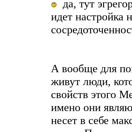
да, тут эгрего
идет настройка н
сосредоточенност
А вообще для по
живут люди, кот
свойств этого М
имено они являю
несет в себе ма