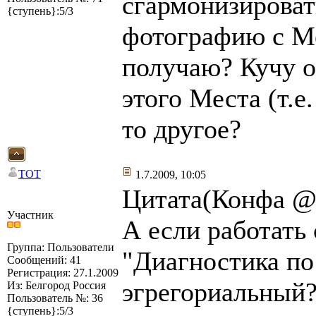
сгармонизироват
{ступень}:5/3
фотографию с Ме
получаю? Кучу 
этого Места (т.е
то другое?
TOT
1.7.2009, 10:05
Цитата(Конфа @ 
Участник
А если работать
Группа: Пользователи
"Диагностика по 
Сообщений: 41
Регистрация: 27.1.2009
эгрегориальный?
Из: Белгород Россия
Пользователь №: 36
{ступень}:5/3