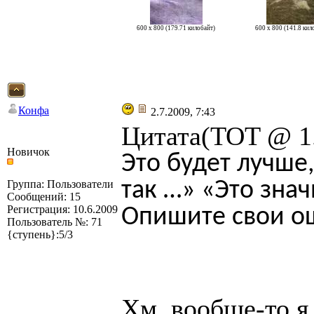
600 x 800 (179.71 килобайт)
600 x 800 (141.8 кил
Конфа
2.7.2009, 7:43
Цитата(TOT @ 1.
Новичок
Это будет лучше
так …» «Это зна
Группа: Пользователи
Сообщений: 15
Регистрация: 10.6.2009
Опишите свои о
Пользователь №: 71
{ступень}:5/3
Хм, вообще-то я