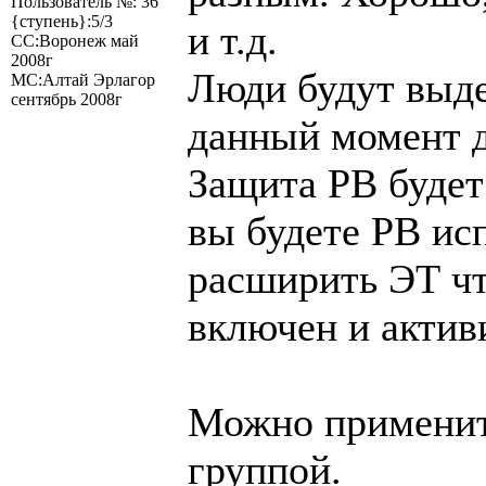
Пользователь №: 36
{ступень}:5/3
и т.д.
СС:Воронеж май
2008г
Люди будут выде
МС:Алтай Эрлагор
сентябрь 2008г
данный момент д
Защита РВ будет 
вы будете РВ исп
расширить ЭТ чт
включен и актив
Можно применить
группой.