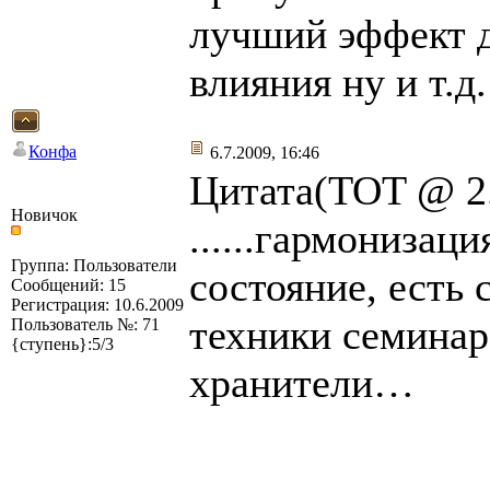
лучший эффект д
влияния ну и т.д.
Конфа
6.7.2009, 16:46
Цитата(TOT @ 2.
Новичок
......гармонизац
Группа: Пользователи
состояние, есть
Сообщений: 15
Регистрация: 10.6.2009
техники семинар
Пользователь №: 71
{ступень}:5/3
хранители…