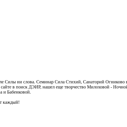
еле Силы ни слова. Семинар Сила Стихий, Санаторий Огниково 
ом сайте в поиск ДЭИР, нашел еще творчество Милоховой - Ночно
а и Бабенковой.
т каждый!