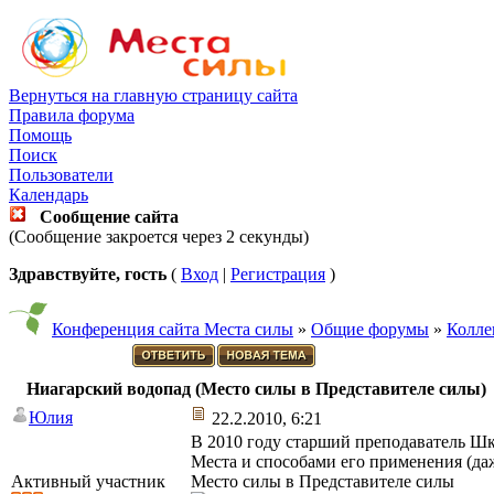
Вернуться на главную страницу сайта
Правила форума
Помощь
Поиск
Пользователи
Календарь
Сообщение сайта
(Сообщение закроется через 2 секунды)
Здравствуйте, гость
(
Вход
|
Регистрация
)
Конференция сайта Места силы
»
Общие форумы
»
Колле
Ниагарский водопад (Место силы в Представителе силы)
Юлия
22.2.2010, 6:21
В 2010 году старший преподаватель Ш
Места и способами его применения (даж
Активный участник
Место силы в Представителе силы