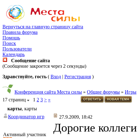
Вернуться на главную страницу сайта
Правила форума
Помощь
Поиск
Пользователи
Календарь
Сообщение сайта
(Сообщение закроется через 2 секунды)
Здравствуйте, гость
(
Вход
|
Регистрация
)
Конференция сайта Места силы
»
Общие форумы
»
Игры
17 страниц
1
2
3
>
»
карты
, карты
Координатор игр
27.9.2009, 18:42
Дорогие коллеги
Активный участник