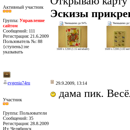
Открываю карту
Активный участник
Эскизы прикре
Группа:
Управление
Уменьшено до 94%
Уменьшено до
сайтом
Сообщений: 111
Регистрация: 21.6.2009
Пользователь №: 88
{ступень}:не
1600 x 1200 (1.15 мегабайт)
1600 x 1200 (1.03 ме
указывать
evgenia74ru
29.9.2009, 13:14
дама пик. Весё
Участник
Группа: Пользователи
Сообщений: 35
Регистрация: 28.8.2009
Из: Челябинск