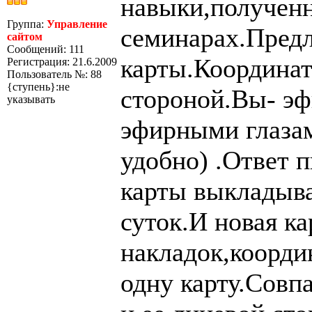
навыки,полученн
Группа:
Управление
семинарах.Предл
сайтом
Сообщений: 111
карты.Координат
Регистрация: 21.6.2009
Пользователь №: 88
{ступень}:не
стороной.Вы- эф
указывать
эфирными глазам
удобно) .Ответ 
карты выкладыва
суток.И новая ка
накладок,коорди
одну карту.Совп