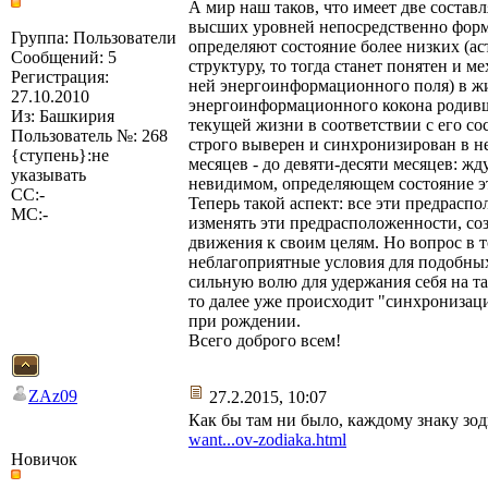
А мир наш таков, что имеет две состав
высших уровней непосредственно форми
Группа: Пользователи
определяют состояние более низких (а
Сообщений: 5
структуру, то тогда станет понятен и 
Регистрация:
ней энергоинформационного поля) в жизн
27.10.2010
энергоинформационного кокона родивше
Из: Башкирия
текущей жизни в соответствии с его с
Пользователь №: 268
строго выверен и синхронизирован в н
{ступень}:не
месяцев - до девяти-десяти месяцев: ж
указывать
невидимом, определяющем состояние э
СС:-
Теперь такой аспект: все эти предрасп
МС:-
изменять эти предрасположенности, со
движения к своим целям. Но вопрос в т
неблагоприятные условия для подобных
сильную волю для удержания себя на та
то далее уже происходит "синхронизац
при рождении.
Всего доброго всем!
ZAz09
27.2.2015, 10:07
Как бы там ни было, каждому знаку зо
want...ov-zodiaka.html
Новичок