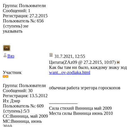
Группа: Пользователи
Сообщений: 1
Регистрация: 27.2.2015
Пользователь №: 656
{ступень}:не
указывать
Вяз
31.7.2021, 12:55
Цитата(ZAz09 @ 27.2.2015, 10:07)
Как бы там ни было, каждому знаку зо
Участник
want...ov-zodiaka.html
Группа: Пользователи
обычная работа эгрегора гороскопов
Сообщений: 30
Регистрация: 13.5.2012
Из: Дэир
--------------------
Пользователь №: 609
Сила стихий Винница май 2009
{ступень}:5/3
Места силы Винница июнь 2010
СС:Винница, май 2009
МС:Винница, июнь
2010