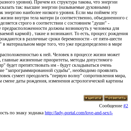
азного уровня). Причем их структура такова, что энергии
сказать так: высшие энергии (называемые духовными)
ак энергию наиболее низкого уровня. Если мы поймем эту
 жизни внутри тела матери (и соответственно, объединенного с
деляется строго в соответствии с состоянием "души" -
ие предрасположенности должны возникнуть у человека для
емой кармой) , такие и возникают. То есть, процесс рождения
рождаются в различные сроки беременности - от пяти-шести
а" в материальном мире того, что уже предопределено в мире
едрасположенностью к ней. Человек в процессе жизни может
и, главные жизненные приоритеты, методы допустимого
р" будет препятствовать им - будут складываться очень
ние "запрограммированной судьбы", необходимо проявлять
человек сумеет преодолеть "первую волну" сопротивления мира,
ям смене даты рождения, изменения астрологической картины
Сообщение
#2
ость по знаку зодиака
http://lady-portal.com/love-and-sex/i-