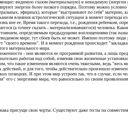
ляющие: видимую глазом (материальную) и невидимую (энергии р
руют энергии более низкого порядка. Поэтому можно условно 
стральных, эфирных), которые "выстраивают по себя" материю, к
механизм влияния астрологической ситуации в момент перехода из
ь вне ее. Время такого перехода, т.е., рождения ребенком, опре
гося (а точнее сказать - материализовавшегося) человека. Как
остоянием, определяемым предыдущими воплощениями (так называ
евидимом мире, тут сбоев быть не может. Именно поэтому люди 
дут "своего времени". И в момент рождения происходит "закладк
того материального мира.
оложенности - они являются не программой развития, а лишь пр
знательно работая над собой, изменяя свои жизненные установк
ом, что такие изменения являются очень тяжелыми, ведь "весь ми
 действий, и для того, чтобы действительно произошло измене
ких позициях. И при этом мир устроен так, что в случае, если 
ия" его с энергиями мира, что равносильно по своим проявлени
диака присущи свои черты. Существуют даже тесты на совместим