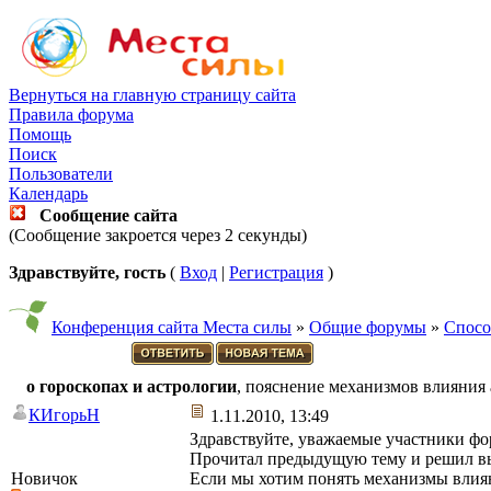
Вернуться на главную страницу сайта
Правила форума
Помощь
Поиск
Пользователи
Календарь
Сообщение сайта
(Сообщение закроется через 2 секунды)
Здравствуйте, гость
(
Вход
|
Регистрация
)
Конференция сайта Места силы
»
Общие форумы
»
Спосо
о гороскопах и астрологии
, пояснение механизмов влияния 
КИгорьН
1.11.2010, 13:49
Здравствуйте, уважаемые участники фо
Прочитал предыдущую тему и решил вы
Новичок
Если мы хотим понять механизмы влиян