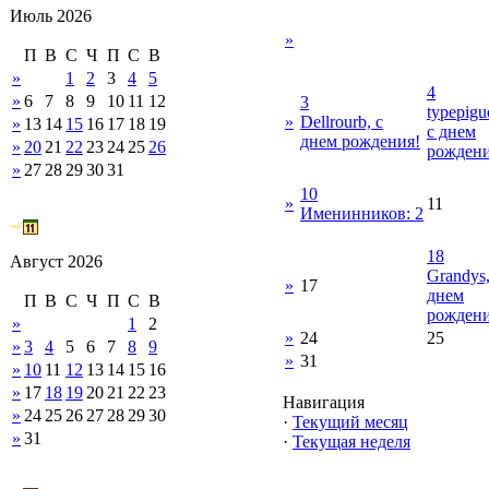
Июль 2026
»
П
В
С
Ч
П
С
В
»
1
2
3
4
5
4
»
6
7
8
9
10
11
12
3
typepigu
»
Dellrourb, с
»
13
14
15
16
17
18
19
с днем
днем рождения!
»
20
21
22
23
24
25
26
рождени
»
27
28
29
30
31
10
»
11
Именинников: 2
18
Август 2026
Grandys,
»
17
днем
П
В
С
Ч
П
С
В
рождени
»
1
2
»
24
25
»
3
4
5
6
7
8
9
»
31
»
10
11
12
13
14
15
16
»
17
18
19
20
21
22
23
Навигация
»
24
25
26
27
28
29
30
·
Текущий месяц
»
31
·
Текущая неделя