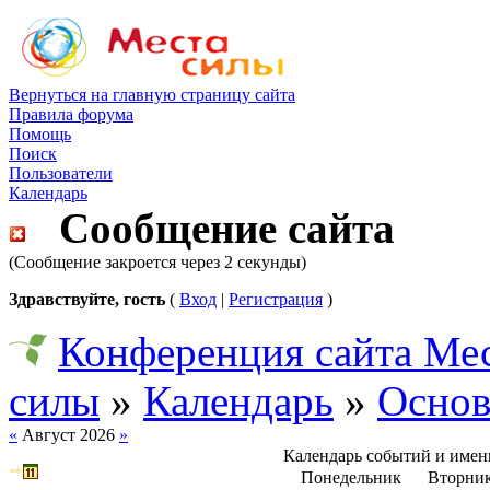
Вернуться на главную страницу сайта
Правила форума
Помощь
Поиск
Пользователи
Календарь
Сообщение сайта
(Сообщение закроется через 2 секунды)
Здравствуйте, гость
(
Вход
|
Регистрация
)
Конференция сайта Ме
силы
»
Календарь
»
Основ
«
Август 2026
»
Календарь событий и име
Понедельник
Вторни