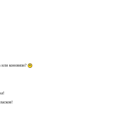
а или коновязи?
ка!
 ласков!