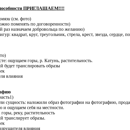
особности ПРИГЛАШАЕМ!!!!
овязи
(см. фото)
ожно поменять по договоренности)
 раз назначаем добровольца по желанию)
р: квадрат, круг, треугольник, стрела, крест, звезда, сердце, 
то)
сте: ощущаем горы, р. Катунь, растительность.
ый будет транслировать образы
век
еля влияния
рафию
часть1)
ли сущность: наложили образ фотографии на фотографию, продав
 и ощущаем себя на местности.
 горы, реку, растительность
ый транслирует образы.
век
разрушителя влияния