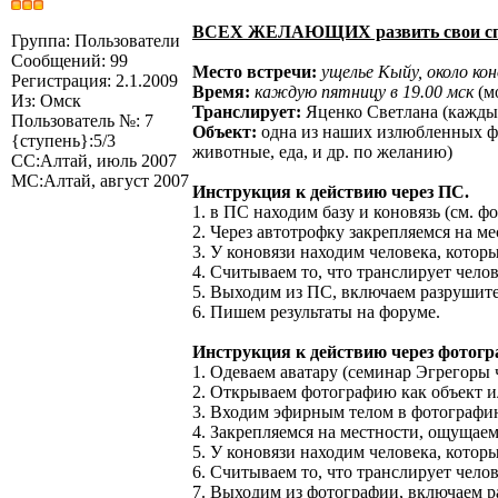
ВСЕХ ЖЕЛАЮЩИХ развить свои сп
Группа: Пользователи
Сообщений: 99
Место встречи:
ущелье Кыйу, около кон
Регистрация: 2.1.2009
Время:
каждую пятницу в 19.00 мск
(м
Из: Омск
Транслирует:
Яценко Светлана (каждый
Пользователь №: 7
Объект:
одна из наших излюбленных фигу
{ступень}:5/3
животные, еда, и др. по желанию)
СС:Алтай, июль 2007
МС:Алтай, август 2007
Инструкция к действию через ПС.
1. в ПС находим базу и коновязь (см. фо
2. Через автотрофку закрепляемся на ме
3. У коновязи находим человека, котор
4. Считываем то, что транслирует чело
5. Выходим из ПС, включаем разрушит
6. Пишем результаты на форуме.
Инструкция к действию через фотог
1. Одеваем аватару (семинар Эгрегоры 
2. Открываем фотографию как объект и
3. Входим эфирным телом в фотографию
4. Закрепляемся на местности, ощущаем
5. У коновязи находим человека, котор
6. Считываем то, что транслирует чело
7. Выходим из фотографии, включаем 