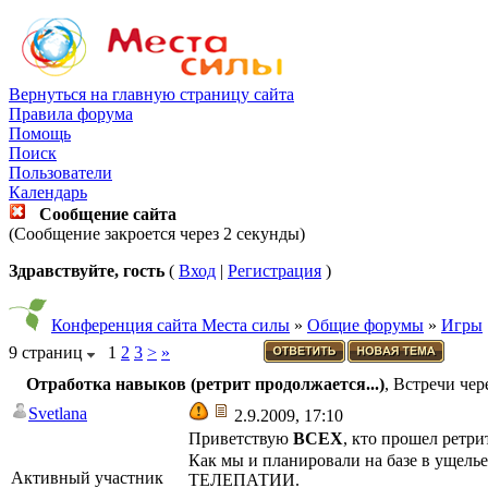
Вернуться на главную страницу сайта
Правила форума
Помощь
Поиск
Пользователи
Календарь
Сообщение сайта
(Сообщение закроется через 2 секунды)
Здравствуйте, гость
(
Вход
|
Регистрация
)
Конференция сайта Места силы
»
Общие форумы
»
Игры
9 страниц
1
2
3
>
»
Отработка навыков (ретрит продолжается...)
, Встречи че
Svetlana
2.9.2009, 17:10
Приветствую
ВСЕХ
, кто прошел ретри
Как мы и планировали на базе в ущель
Активный участник
ТЕЛЕПАТИИ.