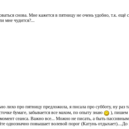
ваться снова. Мне кажется в пятницу не очень удобно, т.к. ещё с
и мне чудится?...
но лихо про пятницу предложила, я писала про субботу, ну раз 
сточке бумаге, забывается все махом, по опыту знаю
), пишем 
омент сеанса. Важно все... Можно не писать, а быть пассивным у
те однозначно повышает волевой порог (Катунь отдыхает)....До 