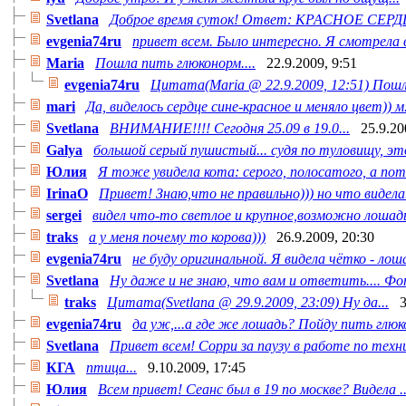
Svetlana
Доброе время суток! Ответ: КРАСНОЕ СЕРДЦЕ
evgenia74ru
привет всем. Было интересно. Я смотрела в 
Maria
Пошла пить глюконорм....
22.9.2009, 9:51
evgenia74ru
Цитата(Maria @ 22.9.2009, 12:51) Пошла
mari
Да, виделось сердце сине-красное и меняло цвет)) м.
Svetlana
ВНИМАНИЕ!!!! Сегодня 25.09 в 19.0...
25.9.20
Galya
большой серый пушистый... судя по туловищу, это
Юлия
Я тоже увидела кота: серого, полосатого, а пото
IrinaO
Привет! Знаю,что не правильно))) но что видела.
sergei
видел что-то светлое и крупное,возможно лошадь.
traks
а у меня почему то корова)))
26.9.2009, 20:30
evgenia74ru
не буду оригинальной. Я видела чётко - лош
Svetlana
Ну даже и не знаю, что вам и ответить.... Фо
traks
Цитата(Svetlana @ 29.9.2009, 23:09) Ну да...
3
evgenia74ru
да уж,...а где же лошадь? Пойду пить глюк
Svetlana
Привет всем! Сорри за паузу в работе по техни
КГА
птица...
9.10.2009, 17:45
Юлия
Всем привет! Сеанс был в 19 по москве? Видела ..