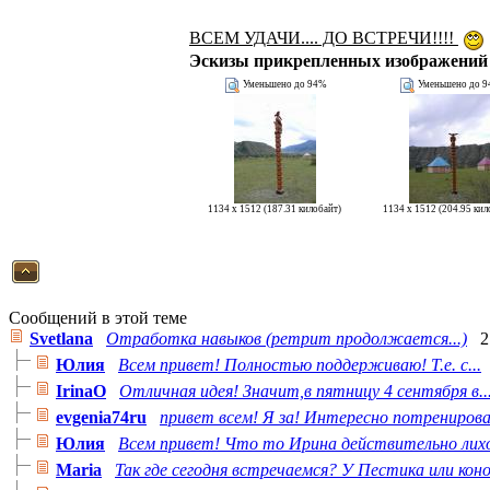
ВСЕМ УДАЧИ.... ДО ВСТРЕЧИ!!!!
Эскизы прикрепленных изображений
Уменьшено до 94%
Уменьшено до 
1134 x 1512 (187.31 килобайт)
1134 x 1512 (204.95 кил
Сообщений в этой теме
Svetlana
Отработка навыков (ретрит продолжается...)
2
Юлия
Всем привет! Полностью поддерживаю! Т.е. с...
IrinaO
Отличная идея! Значит,в пятницу 4 сентября в..
evgenia74ru
привет всем! Я за! Интересно потренирова
Юлия
Всем привет! Что то Ирина действительно лихо 
Maria
Так где сегодня встречаемся? У Пестика или конов