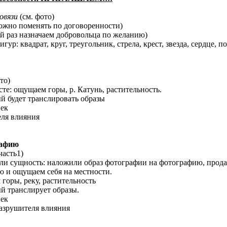
овязи
(см. фото)
ожно поменять по договоренности)
 раз назначаем добровольца по желанию)
р: квадрат, круг, треугольник, стрела, крест, звезда, сердце, 
то)
сте: ощущаем горы, р. Катунь, растительность.
ый будет транслировать образы
век
еля влияния
рафию
часть1)
ли сущность: наложили образ фотографии на фотографию, продав
 и ощущаем себя на местности.
 горы, реку, растительность
ый транслирует образы.
век
разрушителя влияния