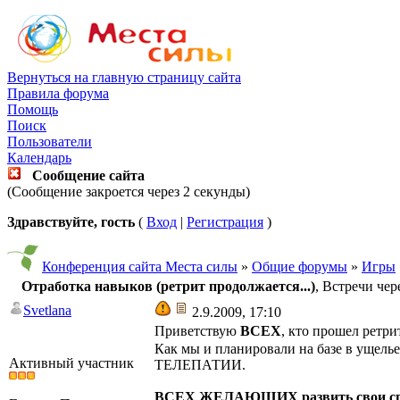
Вернуться на главную страницу сайта
Правила форума
Помощь
Поиск
Пользователи
Календарь
Сообщение сайта
(Сообщение закроется через 2 секунды)
Здравствуйте, гость
(
Вход
|
Регистрация
)
Конференция сайта Места силы
»
Общие форумы
»
Игры
Отработка навыков (ретрит продолжается...)
, Встречи че
Svetlana
2.9.2009, 17:10
Приветствую
ВСЕХ
, кто прошел ретри
Как мы и планировали на базе в ущель
Активный участник
ТЕЛЕПАТИИ.
ВСЕХ ЖЕЛАЮЩИХ развить свои сп