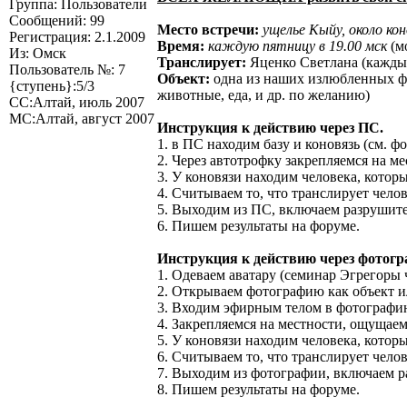
Группа: Пользователи
Сообщений: 99
Место встречи:
ущелье Кыйу, около кон
Регистрация: 2.1.2009
Время:
каждую пятницу в 19.00 мск
(м
Из: Омск
Транслирует:
Яценко Светлана (каждый
Пользователь №: 7
Объект:
одна из наших излюбленных фигу
{ступень}:5/3
животные, еда, и др. по желанию)
СС:Алтай, июль 2007
МС:Алтай, август 2007
Инструкция к действию через ПС.
1. в ПС находим базу и коновязь (см. фо
2. Через автотрофку закрепляемся на ме
3. У коновязи находим человека, котор
4. Считываем то, что транслирует чело
5. Выходим из ПС, включаем разрушит
6. Пишем результаты на форуме.
Инструкция к действию через фотог
1. Одеваем аватару (семинар Эгрегоры 
2. Открываем фотографию как объект и
3. Входим эфирным телом в фотографию
4. Закрепляемся на местности, ощущаем
5. У коновязи находим человека, котор
6. Считываем то, что транслирует чело
7. Выходим из фотографии, включаем 
8. Пишем результаты на форуме.