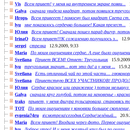
Vis
Всем привет! у меня на внутреннем экране появи...
Galya
сначала увидела квадрат, потом появился треугол
Игорь
Всем привееет ! помоему был квадрат Света ст..
lyu
мне показалось сердечко большое! Какая прелест...
Юлия
Всем привет! Сначала пошел парад фигур, потом 
IrinaO
Всем привет!!!К сожалению,получилось з...
12.9
sergei
стрелка
12.9.2009, 9:33
Maria
По моим ощущениям сердце. А еще было ощущение
Svetlana
Привет ВСЕМ! Ответ: Треугольник
15.9.2009
lyu
треугольник значит... вот это да! а у меня ...
15.9.
Svetlana
Есть отличный чай по этой части.... глюконо
Svetlana
Приветствую ВСЕХ УЧАСТНИКОВ! ПРОДОЛ
Юлия
Сердце красное или оранжевое ) потом мелькнул к
Galya
сначала круг голубой. потом на мгновенье - красное
traks
прывет, у меня фигура пульсировала, становясь то 
TOT
По моим ощущениям у коновязи большое скопление, 
evgenia74ru
я\смотрела\сегодня.Сердце\зелёный...
20.9.
Maria
Всем привет! Входила через фото. Первое ощущен
lyu
Доброе утро! И у меня желтый круг был по ощущ...