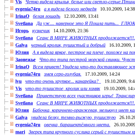
Vis
Четко видела крылья, белые или светло-серые.Птица 
evgenia74ru
а я видела белого медведя
10.10.2009, 14:38
IrinaO
белая лошадь
12.10.2009, 13:41
Svetlana
Да уж.... наверное это Я Пошла пить... ГЛЮ
Игорь
кузнечик
14.10.2009, 21:36
Svetlana
Сеанс В МИРЕ ЖИВОТНЫХ продолжается!!!..
Galya
черный кролик, пушистый и добрый
16.10.2009, 
Юлия
А я видела яркое, пестрое на плече, похоже на поп
Заонежье
Что-то типа пестрой морской свинки. Чувство
IrinaO
Всем привет! Увидела что-то доставляющее эст
evgenia74ru
змея серо-голубая.
17.10.2009, 14:24
lyu
что-то очень хрупкое... канарейка?
19.10.2009, 9:
Vis
что-то пушистое, кролик или хомяк
19.10.2009, 14:
Svetlana
Приветствую всех участников игры! Транслиро
Svetlana
Сеанс В МИРЕ ЖИВОТНЫХ продолжается!!!..
Юлия
Бабочка, коричнево-оранжевая, мелькнул цвет ка
Galya
увидела белку. темно-рыжую, пушистую
26.10.2
evgenia74ru
овечка, барашектёмного цвета.
26.10.2009
mari
Зверек типа крупного суслика серый с пушистым хр