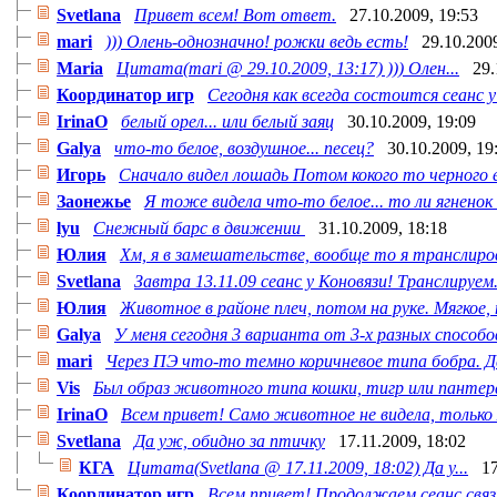
Svetlana
Привет всем! Вот ответ.
27.10.2009, 19:53
mari
))) Олень-однозначно! рожки ведь есть!
29.10.200
Maria
Цитата(mari @ 29.10.2009, 13:17) ))) Олен...
29.
Координатор игр
Сегодня как всегда состоится сеанс у 
IrinaO
белый орел... или белый заяц
30.10.2009, 19:09
Galya
что-то белое, воздушное... песец?
30.10.2009, 19
Игорь
Сначало видел лошадь Потом кокого то черного е
Заонежье
Я тоже видела что-то белое... то ли ягненок и
lyu
Снежный барс в движении
31.10.2009, 18:18
Юлия
Хм, я в замешательстве, вообще то я транслиров
Svetlana
Завтра 13.11.09 сеанс у Коновязи! Транслируем.
Юлия
Животное в районе плеч, потом на руке. Мягкое, п
Galya
У меня сегодня 3 варианта от 3-х разных способов 
mari
Через ПЭ что-то темно коричневое типа бобра. Д
Vis
Был образ животного типа кошки, тигр или пантер
IrinaO
Всем привет! Само животное не видела, только м
Svetlana
Да уж, обидно за птичку
17.11.2009, 18:02
КГА
Цитата(Svetlana @ 17.11.2009, 18:02) Да у...
17
Координатор игр
Всем привет! Продолжаем сеанс свя