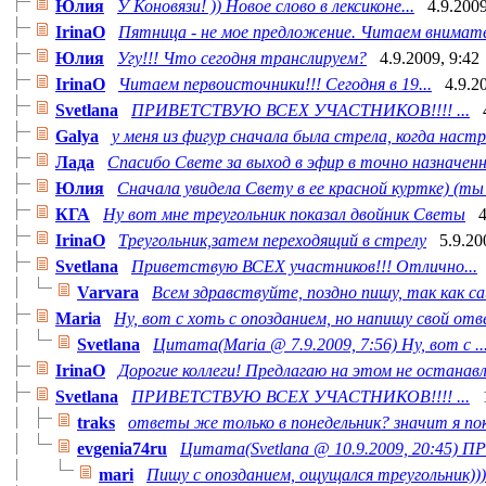
Юлия
У Коновязи! )) Новое слово в лексиконе...
4.9.2009
IrinaO
Пятница - не мое предложение. Читаем внимател
Юлия
Угу!!! Что сегодня транслируем?
4.9.2009, 9:42
IrinaO
Читаем первоисточники!!! Сегодня в 19...
4.9.2
Svetlana
ПРИВЕТСТВУЮ ВСЕХ УЧАСТНИКОВ!!!! ...
Galya
у меня из фигур сначала была стрела, когда настро
Лада
Спасибо Свете за выход в эфир в точно назначенно
Юлия
Сначала увидела Свету в ее красной куртке) (ты 
КГА
Ну вот мне треугольник показал двойник Светы
4
IrinaO
Треугольник,затем переходящий в стрелу
5.9.20
Svetlana
Приветствую ВСЕХ участников!!! Отлично...
Varvara
Всем здравствуйте, поздно пишу, так как са
Maria
Ну, вот с хоть с опозданием, но напишу свой отве
Svetlana
Цитата(Maria @ 7.9.2009, 7:56) Ну, вот с ..
IrinaO
Дорогие коллеги! Предлагаю на этом не останавл.
Svetlana
ПРИВЕТСТВУЮ ВСЕХ УЧАСТНИКОВ!!!! ...
traks
ответы же только в понедельник? значит я пока
evgenia74ru
Цитата(Svetlana @ 10.9.2009, 20:45) ПР
mari
Пишу с опозданием, ощущался треугольник)))