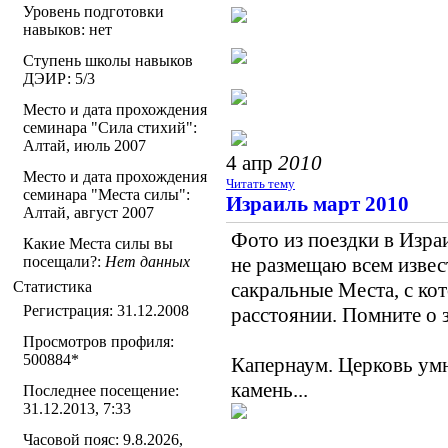
Уровень подготовки
навыков: нет
Ступень школы навыков
ДЭИР: 5/3
Место и дата прохождения
семинара "Сила стихий":
Алтай, июль 2007
4 апр
2010
Место и дата прохождения
Читать тему
семинара "Места силы":
Израиль март 2010
Алтай, август 2007
Фото из поездки в Израи
Какие Места силы вы
посещали?:
Нет данных
не размещаю всем извес
Статистика
сакральные Места, с ко
Регистрация: 31.12.2008
расстоянии. Помните о за
Просмотров профиля:
500884
*
Капернаум. Церковь ум
камень...
Последнее посещение:
31.12.2013, 7:33
Часовой пояс: 9.8.2026,