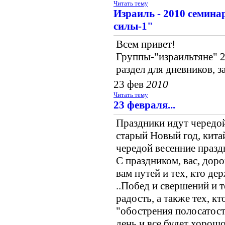
Читать тему
Израиль - 2010 семин
силы-1"
Всем привет!
Группы-"израильтяне" 2
раздел для дневников, з
23 фев
2010
Читать тему
23 февраля...
Праздники идут чередой
старый Новый год, кита
чередой весенние праздн
С праздником, вас, дор
вам путей и тех, кто де
..Побед и свершений и т
радость, а также тех, к
"обострения полосатост
день и все будет хорош