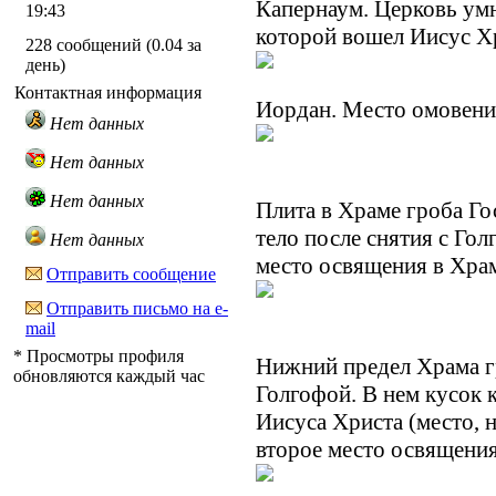
Капернаум. Церковь ум
19:43
которой вошел Иисус Хр
228 сообщений (0.04 за
день)
Контактная информация
Иордан. Место омовени
Нет данных
Нет данных
Нет данных
Плита в Храме гроба Го
тело после снятия с Го
Нет данных
место освящения в Хра
Отправить сообщение
Отправить письмо на e-
mail
* Просмотры профиля
Нижний предел Храма г
обновляются каждый час
Голгофой. В нем кусок 
Иисуса Христа (место, н
второе место освящения