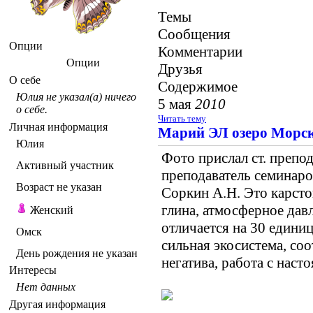
Темы
Сообщения
Опции
Комментарии
Опции
Друзья
О себе
Содержимое
Юлия не указал(а) ничего
5 мая
2010
о себе.
Читать тему
Личная информация
Марий ЭЛ озеро Морск
Юлия
Фото прислал ст. преп
Активный участник
преподаватель семинаро
Возраст не указан
Соркин А.Н. Это карсто
глина, атмосферное давл
Женский
отличается на 30 едини
Омск
сильная экосистема, со
День рождения не указан
негатива, работа с нас
Интересы
Нет данных
Другая информация