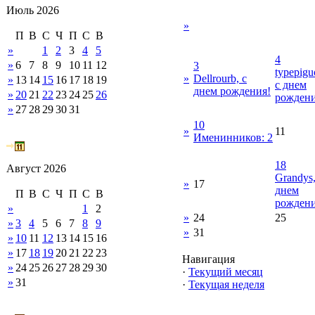
Июль 2026
»
П
В
С
Ч
П
С
В
»
1
2
3
4
5
4
»
6
7
8
9
10
11
12
3
typepigu
»
Dellrourb, с
»
13
14
15
16
17
18
19
с днем
днем рождения!
»
20
21
22
23
24
25
26
рождени
»
27
28
29
30
31
10
»
11
Именинников: 2
18
Август 2026
Grandys,
»
17
днем
П
В
С
Ч
П
С
В
рождени
»
1
2
»
24
25
»
3
4
5
6
7
8
9
»
31
»
10
11
12
13
14
15
16
»
17
18
19
20
21
22
23
Навигация
»
24
25
26
27
28
29
30
·
Текущий месяц
»
31
·
Текущая неделя