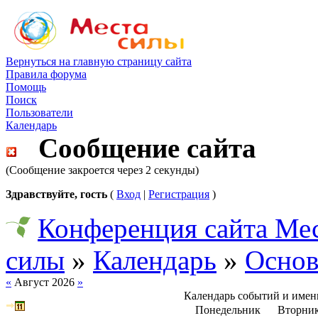
Вернуться на главную страницу сайта
Правила форума
Помощь
Поиск
Пользователи
Календарь
Сообщение сайта
(Сообщение закроется через 2 секунды)
Здравствуйте, гость
(
Вход
|
Регистрация
)
Конференция сайта Ме
силы
»
Календарь
»
Основ
«
Август 2026
»
Календарь событий и име
Понедельник
Вторни