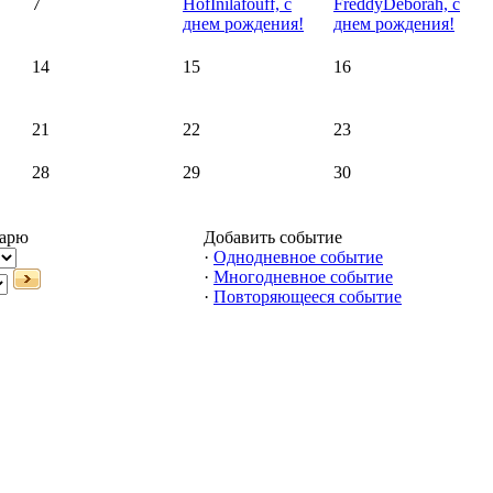
7
HofInilafouff, с
FreddyDeborah, с
днем рождения!
днем рождения!
14
15
16
21
22
23
28
29
30
дарю
Добавить событие
·
Однодневное событие
·
Многодневное событие
·
Повторяющееся событие