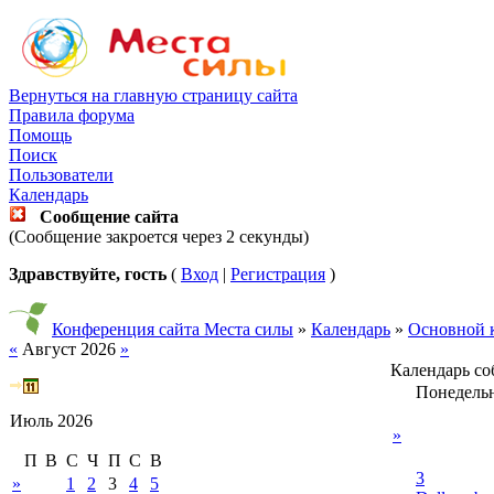
Вернуться на главную страницу сайта
Правила форума
Помощь
Поиск
Пользователи
Календарь
Сообщение сайта
(Сообщение закроется через 2 секунды)
Здравствуйте, гость
(
Вход
|
Регистрация
)
Конференция сайта Места силы
»
Календарь
»
Основной 
«
Август 2026
»
Календарь с
Понедель
Июль 2026
»
П
В
С
Ч
П
С
В
3
»
1
2
3
4
5