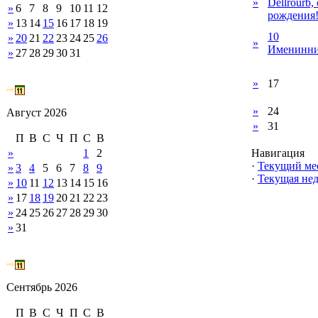
»
Dellrourb,
»
6
7
8
9
10
11
12
рождения
»
13
14
15
16
17
18
19
10
»
20
21
22
23
24
25
26
»
Именинни
»
27
28
29
30
31
»
17
»
24
Август 2026
»
31
П
В
С
Ч
П
С
В
»
1
2
Навигация
·
Текущий ме
»
3
4
5
6
7
8
9
·
Текущая нед
»
10
11
12
13
14
15
16
»
17
18
19
20
21
22
23
»
24
25
26
27
28
29
30
»
31
Сентябрь 2026
П
В
С
Ч
П
С
В