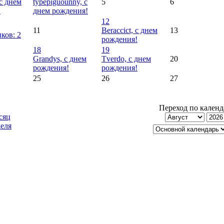
 с днем
typepiguounny, с
5
6
!
днем рождения!
12
11
Beraccict, с днем
13
ков: 2
рождения!
18
19
Grandys, с днем
Tverdo, с днем
20
рождения!
рождения!
25
26
27
Переход по кален
сяц
еля