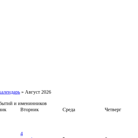
календарь
» Август 2026
обытий и именинников
ник
Вторник
Среда
Четверг
4