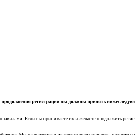
 продолжения регистрации вы должны принять нижеследую
правилами. Если вы принимаете их и желаете продолжить реги
общения. Мы не ручаемся и не гарантируем точность, полноту и