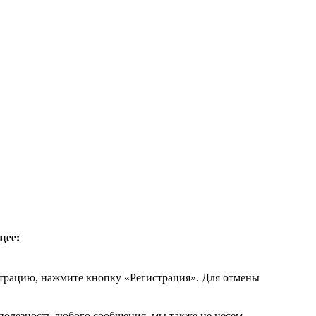
щее:
страцию, нажмите кнопку «Регистрация». Для отмены
 полезность любого сообщения, мы также не несем