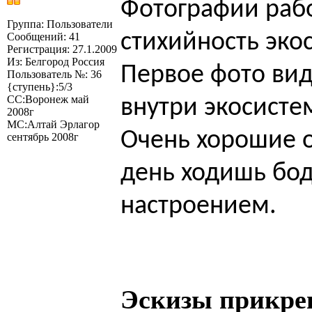
Фотографии раб
Группа: Пользователи
стихийность эко
Сообщений: 41
Регистрация: 27.1.2009
Из: Белгород Россия
Первое фото вид
Пользователь №: 36
{ступень}:5/3
СС:Воронеж май
внутри экосисте
2008г
МС:Алтай Эрлагор
Очень хорошие 
сентябрь 2008г
день ходишь бо
настроением.
Эскизы прикре