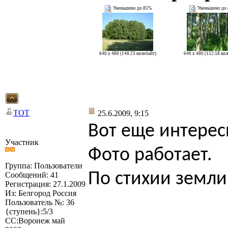
Уменьшено до 85%
Уменьшено до
640 x 480 (148.23 килобайт)
640 x 480 (152.58 ки
TOT
25.6.2009, 9:15
Вот еще интерес
Участник
Фото работает.
Группа: Пользователи
По стихии земли
Сообщений: 41
Регистрация: 27.1.2009
Из: Белгород Россия
Пользователь №: 36
{ступень}:5/3
СС:Воронеж май