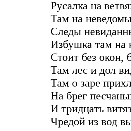
Русалка на ветвя
Там на неведом
Следы невиданны
Избушка там на 
Стоит без окон, 
Там лес и дол в
Там о заре прих
На брег песчаны
И тридцать витя
Чредой из вод в