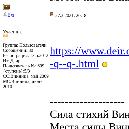
Вяз
27.3.2021, 20:18
Участник
Группа: Пользователи
https://www.deir.
Сообщений: 30
Регистрация: 13.5.2012
-q--q-.html
Из: Дэир
Пользователь №: 609
{ступень}:5/3
СС:Винница, май 2009
МС:Винница, июнь
2010
--------------------
Сила стихий Вин
Места силы Вин