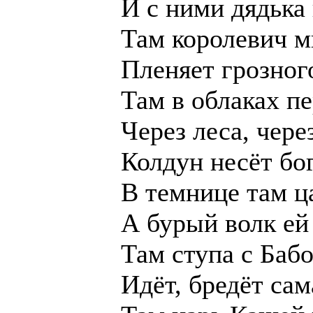
И с ними дядька
Там королевич 
Пленяет грозног
Там в облаках п
Через леса, чере
Колдун несёт бо
В темнице там ц
А бурый волк ей
Там ступа с Баб
Идёт, бредёт сам