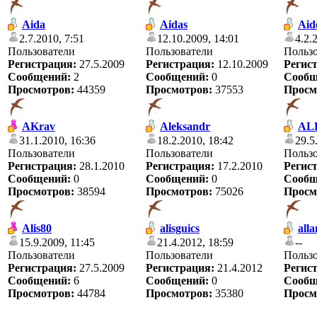
Aida
Aidas
Aid
2.7.2010, 7:51
12.10.2009, 14:01
4.2.
Пользователи
Пользователи
Польз
Регистрация:
27.5.2009
Регистрация:
12.10.2009
Регис
Сообщений:
2
Сообщений:
0
Сообщ
Просмотров:
44359
Просмотров:
37553
Просм
AKrav
Aleksandr
AL
31.1.2010, 16:36
18.2.2010, 18:42
29.5
Пользователи
Пользователи
Польз
Регистрация:
28.1.2010
Регистрация:
17.2.2010
Регис
Сообщений:
0
Сообщений:
0
Сообщ
Просмотров:
38594
Просмотров:
75026
Просм
Alis80
alisguics
all
15.9.2009, 11:45
21.4.2012, 18:59
--
Пользователи
Пользователи
Польз
Регистрация:
27.5.2009
Регистрация:
21.4.2012
Регис
Сообщений:
6
Сообщений:
0
Сообщ
Просмотров:
44784
Просмотров:
35380
Просм