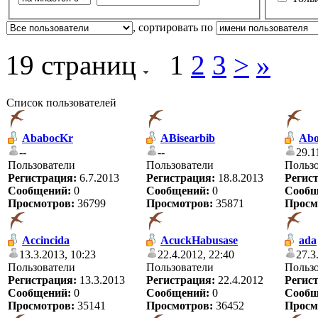
, сортировать по
19 страниц
1
2
3
>
»
Список пользователей
AbabocKr
ABisearbib
Abo
--
--
29.1
Пользователи
Пользователи
Польз
Регистрация:
6.7.2013
Регистрация:
18.8.2013
Регис
Сообщений:
0
Сообщений:
0
Сообщ
Просмотров:
36799
Просмотров:
35871
Просм
Accincida
AcuckHabusase
ada
13.3.2013, 10:23
22.4.2012, 22:40
27.3
Пользователи
Пользователи
Польз
Регистрация:
13.3.2013
Регистрация:
22.4.2012
Регис
Сообщений:
0
Сообщений:
0
Сообщ
Просмотров:
35141
Просмотров:
36452
Просм