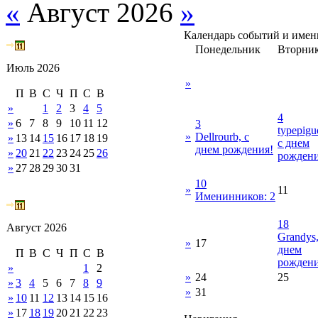
«
Август 2026
»
Календарь событий и име
Понедельник
Вторни
Июль 2026
»
П
В
С
Ч
П
С
В
»
1
2
3
4
5
4
»
6
7
8
9
10
11
12
3
typepigu
»
Dellrourb, с
»
13
14
15
16
17
18
19
с днем
днем рождения!
»
20
21
22
23
24
25
26
рождени
»
27
28
29
30
31
10
»
11
Именинников: 2
18
Август 2026
Grandys,
»
17
днем
П
В
С
Ч
П
С
В
рождени
»
1
2
»
24
25
»
3
4
5
6
7
8
9
»
31
»
10
11
12
13
14
15
16
»
17
18
19
20
21
22
23