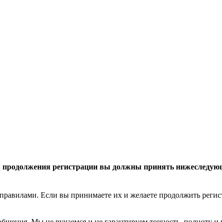
 продолжения регистрации вы должны принять нижеследую
правилами. Если вы принимаете их и желаете продолжить реги
общения. Мы не ручаемся и не гарантируем точность, полноту и