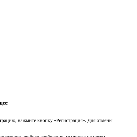
щее:
страцию, нажмите кнопку «Регистрация». Для отмены
 полезность любого сообщения, мы также не несем