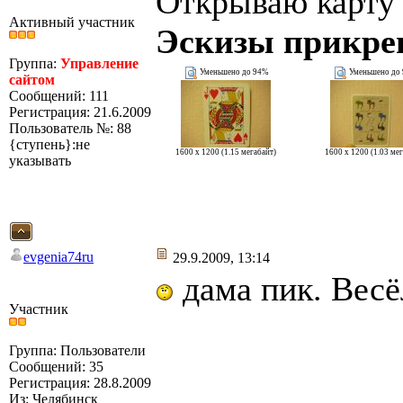
Открываю карту
Активный участник
Эскизы прикре
Группа:
Управление
Уменьшено до 94%
Уменьшено до
сайтом
Сообщений: 111
Регистрация: 21.6.2009
Пользователь №: 88
{ступень}:не
1600 x 1200 (1.15 мегабайт)
1600 x 1200 (1.03 ме
указывать
evgenia74ru
29.9.2009, 13:14
дама пик. Весё
Участник
Группа: Пользователи
Сообщений: 35
Регистрация: 28.8.2009
Из: Челябинск