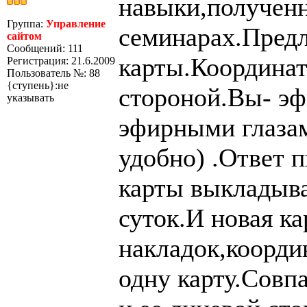
навыки,полученн
Группа:
Управление
семинарах.Предл
сайтом
Сообщений: 111
карты.Координат
Регистрация: 21.6.2009
Пользователь №: 88
{ступень}:не
стороной.Вы- эф
указывать
эфирными глазам
удобно) .Ответ 
карты выкладыва
суток.И новая ка
накладок,коорди
одну карту.Совп