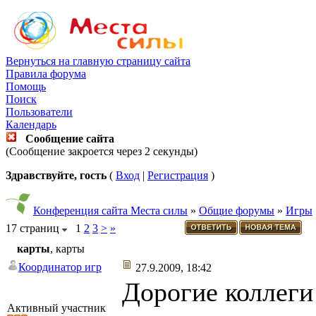
Вернуться на главную страницу сайта
Правила форума
Помощь
Поиск
Пользователи
Календарь
Сообщение сайта
(Сообщение закроется через 2 секунды)
Здравствуйте, гость
(
Вход
|
Регистрация
)
Конференция сайта Места силы
»
Общие форумы
»
Игры
17 страниц
1
2
3
>
»
карты
, карты
Координатор игр
27.9.2009, 18:42
Дорогие коллеги
Активный участник