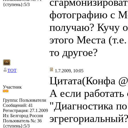
сгармонизироват
{ступень}:5/3
фотографию с Ме
получаю? Кучу 
этого Места (т.е
то другое?
TOT
1.7.2009, 10:05
Цитата(Конфа @ 
Участник
А если работать
Группа: Пользователи
"Диагностика по 
Сообщений: 41
Регистрация: 27.1.2009
эгрегориальный?
Из: Белгород Россия
Пользователь №: 36
{ступень}:5/3