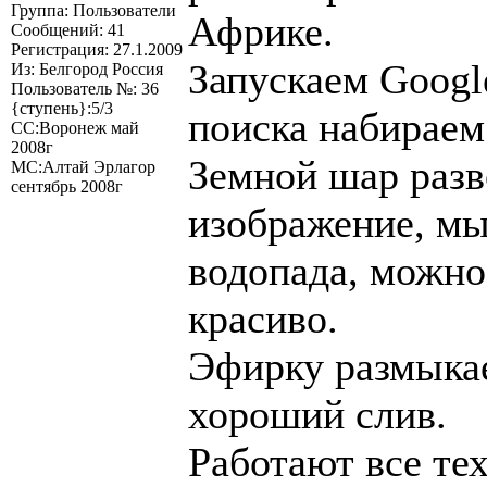
Группа: Пользователи
Африке.
Сообщений: 41
Регистрация: 27.1.2009
Запускаем Googl
Из: Белгород Россия
Пользователь №: 36
{ступень}:5/3
поиска набираем
СС:Воронеж май
2008г
Земной шар разв
МС:Алтай Эрлагор
сентябрь 2008г
изображение, м
водопада, можно
красиво.
Эфирку размыка
хороший слив.
Работают все те