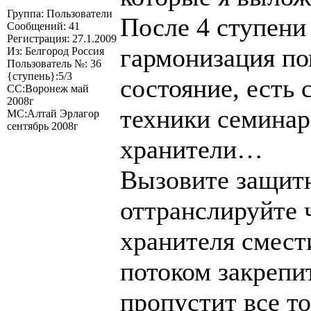
Группа: Пользователи
После 4 ступени 
Сообщений: 41
Регистрация: 27.1.2009
гармонизация по
Из: Белгород Россия
Пользователь №: 36
{ступень}:5/3
состояние, есть
СС:Воронеж май
2008г
техники семинар
МС:Алтай Эрлагор
сентябрь 2008г
хранители…
Вызовите защитн
оттранслируйте ч
хранителя смест
потоком закрепи
пропустит все то