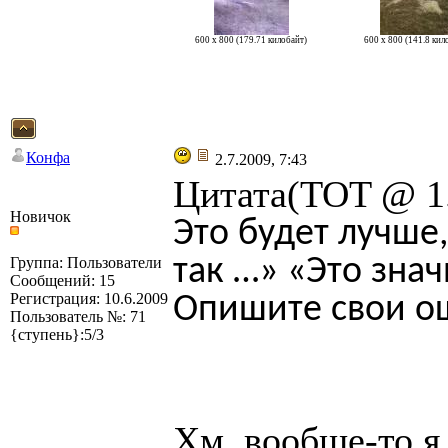
600 x 800 (179.71 килобайт)
600 x 800 (141.8 кил
Конфа
2.7.2009, 7:43
Цитата(TOT @ 1.
Новичок
Это будет лучше
так …» «Это зна
Группа: Пользователи
Сообщений: 15
Регистрация: 10.6.2009
Опишите свои о
Пользователь №: 71
{ступень}:5/3
Хм, вообще-то я