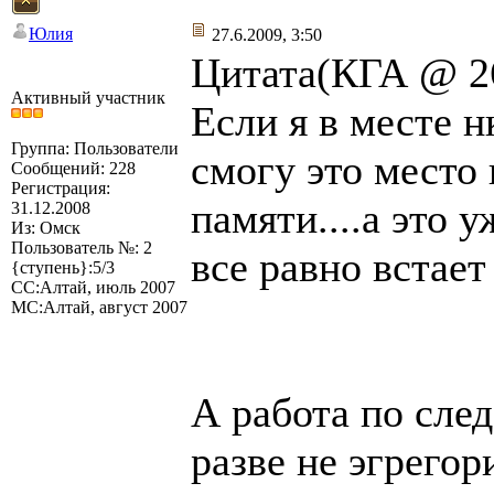
Юлия
27.6.2009, 3:50
Цитата(КГА @ 26
Активный участник
Если я в месте н
Группа: Пользователи
смогу это место
Сообщений: 228
Регистрация:
памяти....а это 
31.12.2008
Из: Омск
Пользователь №: 2
все равно встает
{ступень}:5/3
СС:Алтай, июль 2007
МС:Алтай, август 2007
А работа по сле
разве не эгрегор