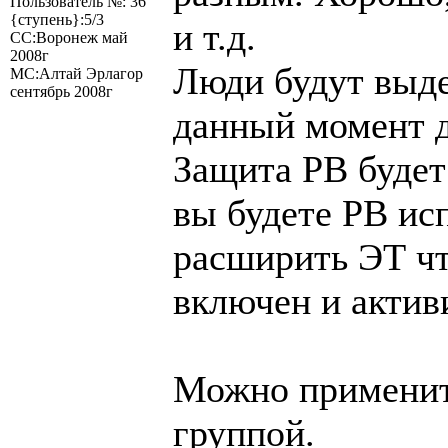
Пользователь №: 36
{ступень}:5/3
и т.д.
СС:Воронеж май
2008г
Люди будут выде
МС:Алтай Эрлагор
сентябрь 2008г
данный момент д
Защита РВ будет 
вы будете РВ исп
расширить ЭТ чт
включен и актив
Можно применить
группой.