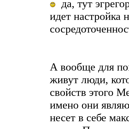
да, тут эгрего
идет настройка н
сосредоточенност
А вообще для по
живут люди, кот
свойств этого М
имено они являю
несет в себе ма