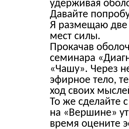
удерживая оболо
Давайте попроб
Я размещаю две
мест силы.
Прокачав оболоч
семинара «Диагн
«Чашу». Через н
эфирное тело, т
ход своих мысле
То же сделайте 
на «Вершине» ут
время оцените э