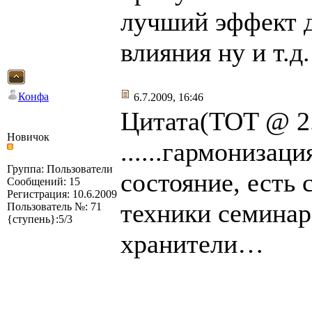
лучший эффект д
влияния ну и т.д.
Конфа
6.7.2009, 16:46
Цитата(TOT @ 2.
Новичок
......гармонизац
Группа: Пользователи
состояние, есть
Сообщений: 15
Регистрация: 10.6.2009
техники семинар
Пользователь №: 71
{ступень}:5/3
хранители…