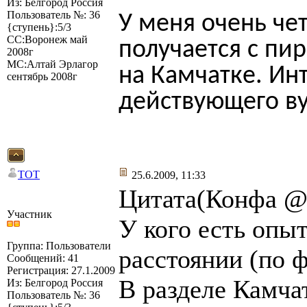
Из: Белгород Россия
Пользователь №: 36
У меня очень че
{ступень}:5/3
СС:Воронеж май
получается с пи
2008г
МС:Алтай Эрлагор
на Камчатке. Ин
сентябрь 2008г
действующего ву
TOT
25.6.2009, 11:33
Цитата(Конфа @ 
Участник
У кого есть опы
Группа: Пользователи
расстоянии (по ф
Сообщений: 41
Регистрация: 27.1.2009
В разделе Камча
Из: Белгород Россия
Пользователь №: 36