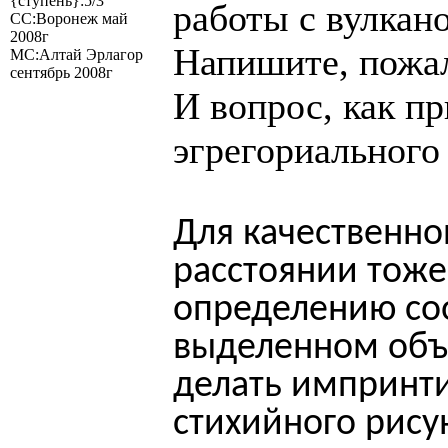
{ступень}:5/3
работы с вулкан
СС:Воронеж май
2008г
Напишите, пожал
МС:Алтай Эрлагор
сентябрь 2008г
И вопрос, как пр
эгрегориального
Для качественно
расстоянии тоже
определению со
выделенном объ
делать импринт
стихийного рису