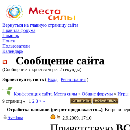
Вернуться на главную страницу сайта
Правила форума
Помощь
Поиск
Пользователи
Календарь
Сообщение сайта
(Сообщение закроется через 2 секунды)
Здравствуйте, гость
(
Вход
|
Регистрация
)
Конференция сайта Места силы
»
Общие форумы
»
Игры
9 страниц
1
2
3
>
»
Отработка навыков (ретрит продолжается...)
, Встречи че
Svetlana
2.9.2009, 17:10
Приветствую
В