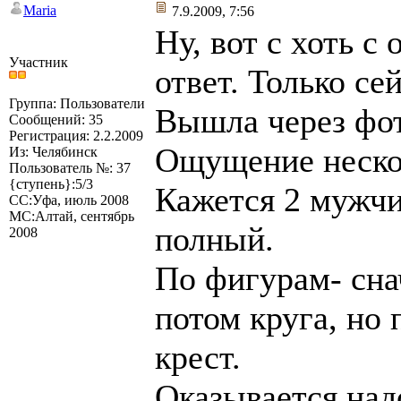
Maria
7.9.2009, 7:56
Ну, вот с хоть с
Участник
ответ. Только се
Группа: Пользователи
Вышла через фот
Сообщений: 35
Регистрация: 2.2.2009
Ощущение нескол
Из: Челябинск
Пользователь №: 37
{ступень}:5/3
Кажется 2 мужч
СС:Уфа, июль 2008
МС:Алтай, сентябрь
полный.
2008
По фигурам- сна
потом круга, но 
крест.
Оказывается над