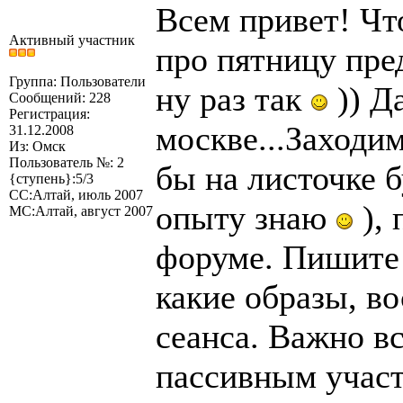
Всем привет! Чт
Активный участник
про пятницу пред
Группа: Пользователи
ну раз так
)) Д
Сообщений: 228
Регистрация:
москве...Заходим
31.12.2008
Из: Омск
Пользователь №: 2
бы на листочке б
{ступень}:5/3
СС:Алтай, июль 2007
опыту знаю
), 
МС:Алтай, август 2007
форуме. Пишите 
какие образы, в
сеанса. Важно вс
пассивным участн