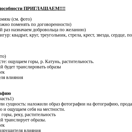
особности ПРИГЛАШАЕМ!!!!
овязи
(см. фото)
ожно поменять по договоренности)
 раз назначаем добровольца по желанию)
р: квадрат, круг, треугольник, стрела, крест, звезда, сердце, 
то)
сте: ощущаем горы, р. Катунь, растительность.
ый будет транслировать образы
век
еля влияния
рафию
часть1)
ли сущность: наложили образ фотографии на фотографию, продав
 и ощущаем себя на местности.
 горы, реку, растительность
ый транслирует образы.
век
разрушителя влияния