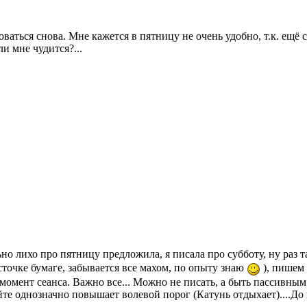
ваться снова. Мне кажется в пятницу не очень удобно, т.к. ещё с
и мне чудится?...
но лихо про пятницу предложила, я писала про субботу, ну раз 
сточке бумаге, забывается все махом, по опыту знаю
), пишем 
омент сеанса. Важно все... Можно не писать, а быть пассивным у
те однозначно повышает волевой порог (Катунь отдыхает)....До 