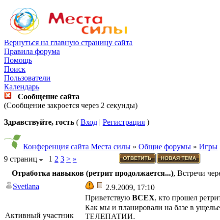
Вернуться на главную страницу сайта
Правила форума
Помощь
Поиск
Пользователи
Календарь
Сообщение сайта
(Сообщение закроется через 2 секунды)
Здравствуйте, гость
(
Вход
|
Регистрация
)
Конференция сайта Места силы
»
Общие форумы
»
Игры
9 страниц
1
2
3
>
»
Отработка навыков (ретрит продолжается...)
, Встречи че
Svetlana
2.9.2009, 17:10
Приветствую
ВСЕХ
, кто прошел ретри
Как мы и планировали на базе в ущель
Активный участник
ТЕЛЕПАТИИ.