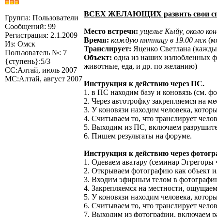
ВСЕХ ЖЕЛАЮЩИХ развить свои сп
Группа: Пользователи
Сообщений: 99
Место встречи:
ущелье Кыйу, около кон
Регистрация: 2.1.2009
Время:
каждую пятницу в 19.00 мск
(м
Из: Омск
Транслирует:
Яценко Светлана (каждый
Пользователь №: 7
Объект:
одна из наших излюбленных фигу
{ступень}:5/3
животные, еда, и др. по желанию)
СС:Алтай, июль 2007
МС:Алтай, август 2007
Инструкция к действию через ПС.
1. в ПС находим базу и коновязь (см. фо
2. Через автотрофку закрепляемся на ме
3. У коновязи находим человека, котор
4. Считываем то, что транслирует чело
5. Выходим из ПС, включаем разрушит
6. Пишем результаты на форуме.
Инструкция к действию через фотог
1. Одеваем аватару (семинар Эгрегоры 
2. Открываем фотографию как объект и
3. Входим эфирным телом в фотографию
4. Закрепляемся на местности, ощущаем
5. У коновязи находим человека, котор
6. Считываем то, что транслирует чело
7. Выходим из фотографии, включаем 