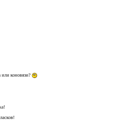
а или коновязи?
ка!
 ласков!