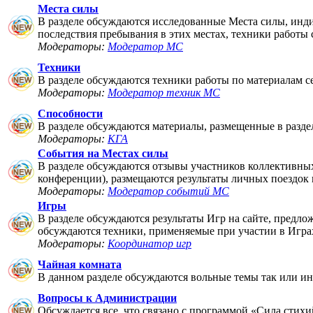
Места силы
В разделе обсуждаются исследованные Места силы, инди
последствия пребывания в этих местах, техники работы 
Модераторы:
Модератор МС
Техники
В разделе обсуждаются техники работы по материалам 
Модераторы:
Модератор техник МС
Способности
В разделе обсуждаются материалы, размещенные в разде
Модераторы:
КГА
События на Местах силы
В разделе обсуждаются отзывы участников коллективны
конференции), размещаются результаты личных поездок
Модераторы:
Модератор событий МС
Игры
В разделе обсуждаются результаты Игр на сайте, предл
обсуждаются техники, применяемые при участии в Игра
Модераторы:
Координатор игр
Чайная комната
В данном разделе обсуждаются вольные темы так или ин
Вопросы к Администрации
Обсуждается все, что связано с программой «Сила стихи