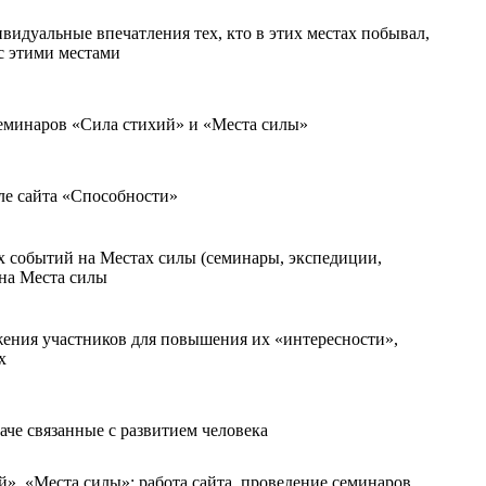
видуальные впечатления тех, кто в этих местах побывал,
с этими местами
семинаров «Сила стихий» и «Места силы»
ле сайта «Способности»
х событий на Местах силы (семинары, экспедиции,
 на Места силы
ожения участников для повышения их «интересности»,
х
аче связанные с развитием человека
й», «Места силы»: работа сайта, проведение семинаров,