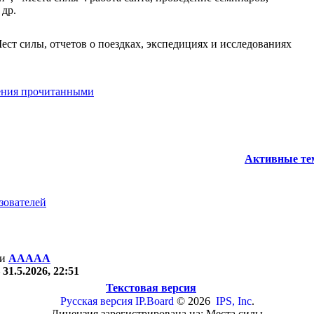
 др.
ст силы, отчетов о поездках, экспедициях и исследованиях
ения прочитанными
Активные т
зователей
ни
ААААА
—
31.5.2026, 22:51
Текстовая версия
Русская версия
IP.Board
© 2026
IPS, Inc
.
Лицензия зарегистрирована на: Места силы