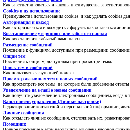
Как зарегистрироваться и каковы преимущества зарегистриров
Cookies и их использование
Преимущества использования cookies, и как удалять cookies да
Авторизация и выход
Как авторизоваться и выходить с форума, как оставаться анон
Восстановление утерянного или забытого пароля
Как восстановить забытый вами пароль.
Размещение сообщений
Пояснение к функциям, доступным при размещении сообщений
Опции тем
Пояснения к опциям, доступным при просмотре темы.
Поиск тем и сообщений
Как пользоваться функцией поиска.
Просмотр активных тем и новых сообщений
Как просмотреть все темы, на которые были добавлены ответы
Уведомление на е-mail о новом сообщении
Как получить уведомление электронным сообщением, когда в т
Ваша панель управления (Личные настройки)
Редактирование контактной и персональной информации, авата
Личные сообщения
Как отсылать личные сообщения, отслеживать их, редактирова
Помошник
Полное пояснение к этой небольшой, но очень удобной функц