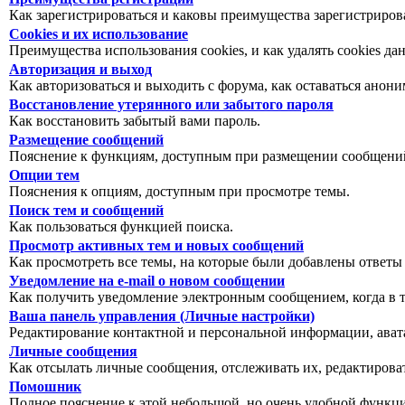
Как зарегистрироваться и каковы преимущества зарегистриров
Cookies и их использование
Преимущества использования cookies, и как удалять cookies да
Авторизация и выход
Как авторизоваться и выходить с форума, как оставаться анон
Восстановление утерянного или забытого пароля
Как восстановить забытый вами пароль.
Размещение сообщений
Пояснение к функциям, доступным при размещении сообщений
Опции тем
Пояснения к опциям, доступным при просмотре темы.
Поиск тем и сообщений
Как пользоваться функцией поиска.
Просмотр активных тем и новых сообщений
Как просмотреть все темы, на которые были добавлены ответы
Уведомление на е-mail о новом сообщении
Как получить уведомление электронным сообщением, когда в т
Ваша панель управления (Личные настройки)
Редактирование контактной и персональной информации, авата
Личные сообщения
Как отсылать личные сообщения, отслеживать их, редактирова
Помошник
Полное пояснение к этой небольшой, но очень удобной функц