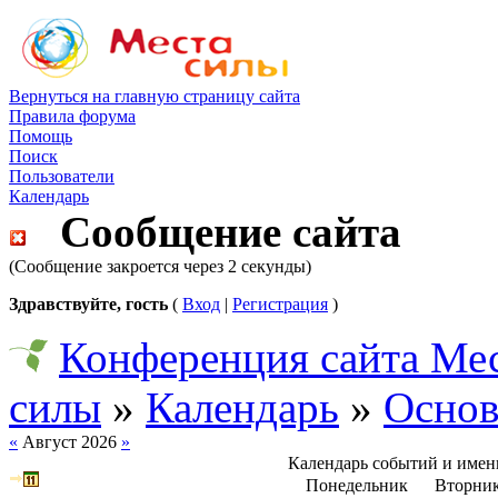
Вернуться на главную страницу сайта
Правила форума
Помощь
Поиск
Пользователи
Календарь
Сообщение сайта
(Сообщение закроется через 2 секунды)
Здравствуйте, гость
(
Вход
|
Регистрация
)
Конференция сайта Ме
силы
»
Календарь
»
Основ
«
Август 2026
»
Календарь событий и име
Понедельник
Вторни