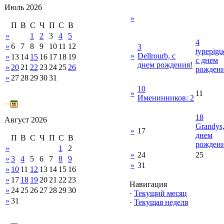
Июль 2026
»
П
В
С
Ч
П
С
В
»
1
2
3
4
5
4
»
6
7
8
9
10
11
12
3
typepigu
»
Dellrourb, с
»
13
14
15
16
17
18
19
с днем
днем рождения!
»
20
21
22
23
24
25
26
рождени
»
27
28
29
30
31
10
»
11
Именинников: 2
18
Август 2026
Grandys,
»
17
днем
П
В
С
Ч
П
С
В
рождени
»
1
2
»
24
25
»
3
4
5
6
7
8
9
»
31
»
10
11
12
13
14
15
16
»
17
18
19
20
21
22
23
Навигация
»
24
25
26
27
28
29
30
·
Текущий месяц
»
31
·
Текущая неделя