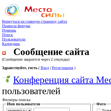
Вернуться на главную страницу сайта
Правила форума
Помощь
Поиск
Пользователи
Календарь
Сообщение сайта
(Сообщение закроется через 2 секунды)
Здравствуйте, гость
(
Вход
|
Регистрация
)
Конференция сайта Ме
пользователей
Фильтры поиска
Имя пользователя
Фото
Тольк