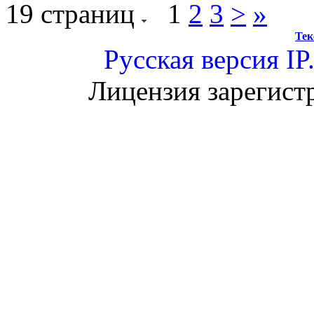
19 страниц
1
2
3
>
»
Тек
Русская версия
IP
Лицензия зарегист