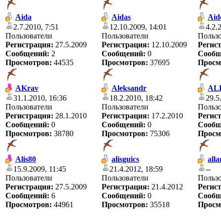
Aida
Aidas
Aid
2.7.2010, 7:51
12.10.2009, 14:01
4.2.
Пользователи
Пользователи
Польз
Регистрация:
27.5.2009
Регистрация:
12.10.2009
Регис
Сообщений:
2
Сообщений:
0
Сообщ
Просмотров:
44535
Просмотров:
37695
Просм
AKrav
Aleksandr
AL
31.1.2010, 16:36
18.2.2010, 18:42
29.5
Пользователи
Пользователи
Польз
Регистрация:
28.1.2010
Регистрация:
17.2.2010
Регис
Сообщений:
0
Сообщений:
0
Сообщ
Просмотров:
38780
Просмотров:
75306
Просм
Alis80
alisguics
all
15.9.2009, 11:45
21.4.2012, 18:59
--
Пользователи
Пользователи
Польз
Регистрация:
27.5.2009
Регистрация:
21.4.2012
Регис
Сообщений:
6
Сообщений:
0
Сообщ
Просмотров:
44961
Просмотров:
35518
Просм