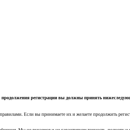
 продолжения регистрации вы должны принять нижеследую
правилами. Если вы принимаете их и желаете продолжить реги
общения. Мы не ручаемся и не гарантируем точность, полноту и