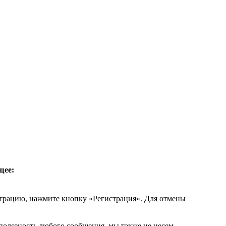
щее:
страцию, нажмите кнопку «Регистрация». Для отмены
 полезность любого сообщения, мы также не несем