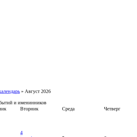
календарь
» Август 2026
обытий и именинников
ник
Вторник
Среда
Четверг
4