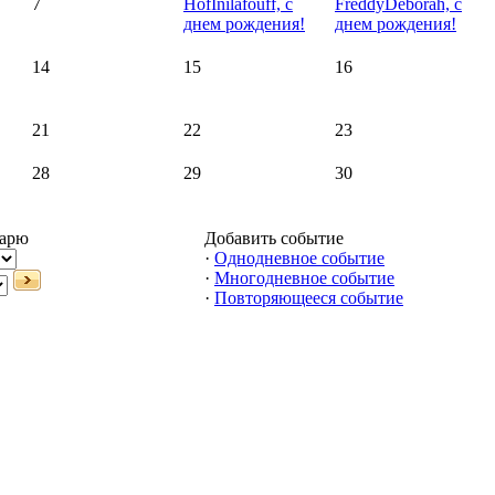
7
HofInilafouff, с
FreddyDeborah, с
днем рождения!
днем рождения!
14
15
16
21
22
23
28
29
30
дарю
Добавить событие
·
Однодневное событие
·
Многодневное событие
·
Повторяющееся событие