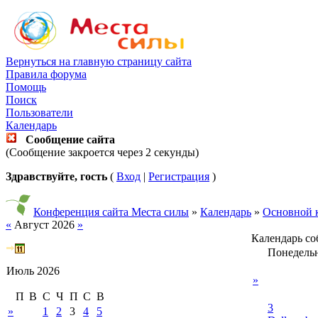
Вернуться на главную страницу сайта
Правила форума
Помощь
Поиск
Пользователи
Календарь
Сообщение сайта
(Сообщение закроется через 2 секунды)
Здравствуйте, гость
(
Вход
|
Регистрация
)
Конференция сайта Места силы
»
Календарь
»
Основной 
«
Август 2026
»
Календарь с
Понедель
Июль 2026
»
П
В
С
Ч
П
С
В
3
»
1
2
3
4
5