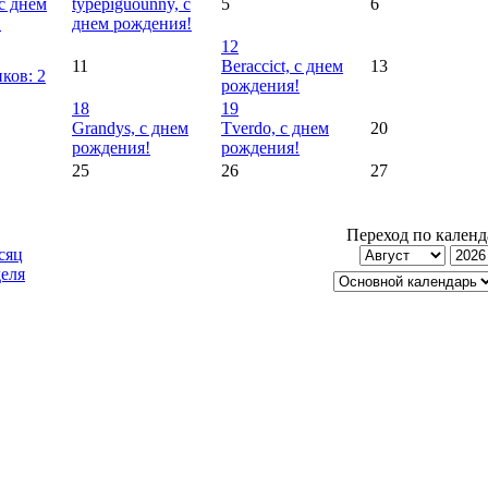
 с днем
typepiguounny, с
5
6
!
днем рождения!
12
11
Beraccict, с днем
13
ков: 2
рождения!
18
19
Grandys, с днем
Tverdo, с днем
20
рождения!
рождения!
25
26
27
Переход по кален
сяц
еля