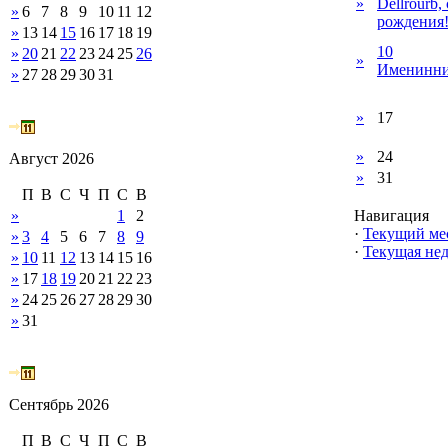
»
Dellrourb,
»
6
7
8
9
10
11
12
рождения
»
13
14
15
16
17
18
19
10
»
20
21
22
23
24
25
26
»
Именинни
»
27
28
29
30
31
»
17
»
24
Август 2026
»
31
П
В
С
Ч
П
С
В
»
1
2
Навигация
·
Текущий ме
»
3
4
5
6
7
8
9
·
Текущая нед
»
10
11
12
13
14
15
16
»
17
18
19
20
21
22
23
»
24
25
26
27
28
29
30
»
31
Сентябрь 2026
П
В
С
Ч
П
С
В