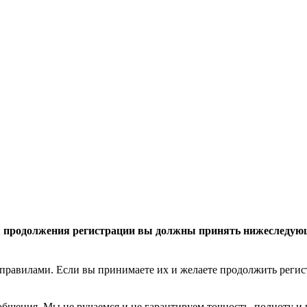
 продолжения регистрации вы должны принять нижеследую
правилами. Если вы принимаете их и желаете продолжить реги
общения. Мы не ручаемся и не гарантируем точность, полноту и