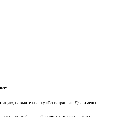
щее:
страцию, нажмите кнопку «Регистрация». Для отмены
 полезность любого сообщения, мы также не несем