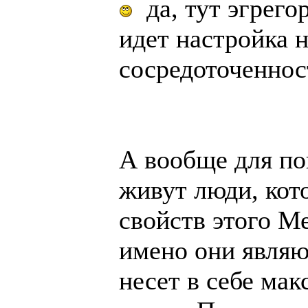
да, тут эгрего
идет настройка н
сосредоточенност
А вообще для по
живут люди, кот
свойств этого М
имено они являю
несет в себе ма