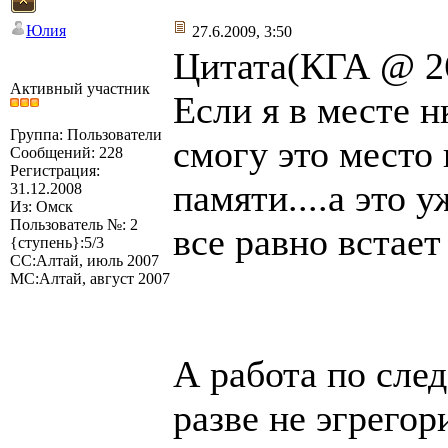
Юлия
27.6.2009, 3:50
Цитата(КГА @ 26
Активный участник
Если я в месте н
Группа: Пользователи
смогу это место
Сообщений: 228
Регистрация:
памяти....а это 
31.12.2008
Из: Омск
Пользователь №: 2
все равно встает
{ступень}:5/3
СС:Алтай, июль 2007
МС:Алтай, август 2007
А работа по сле
разве не эгрегор