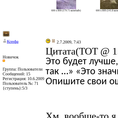
600 x 800 (179.71 килобайт)
600 x 800 (141.8 кил
Конфа
2.7.2009, 7:43
Цитата(TOT @ 1.
Новичок
Это будет лучше
так …» «Это зна
Группа: Пользователи
Сообщений: 15
Регистрация: 10.6.2009
Опишите свои о
Пользователь №: 71
{ступень}:5/3
Хм, вообще-то я