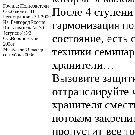
Группа: Пользователи
После 4 ступени 
Сообщений: 41
Регистрация: 27.1.2009
гармонизация по
Из: Белгород Россия
Пользователь №: 36
{ступень}:5/3
состояние, есть
СС:Воронеж май
2008г
техники семинар
МС:Алтай Эрлагор
сентябрь 2008г
хранители…
Вызовите защитн
оттранслируйте ч
хранителя смест
потоком закрепи
пропустит все то