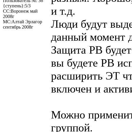
Пользователь №: 36
{ступень}:5/3
и т.д.
СС:Воронеж май
2008г
Люди будут выде
МС:Алтай Эрлагор
сентябрь 2008г
данный момент д
Защита РВ будет 
вы будете РВ исп
расширить ЭТ чт
включен и актив
Можно применить
группой.