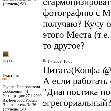
сгармонизироват
{ступень}:5/3
фотографию с Ме
получаю? Кучу 
этого Места (т.е
то другое?
TOT
1.7.2009, 10:05
Цитата(Конфа @ 
Участник
А если работать
Группа: Пользователи
"Диагностика по 
Сообщений: 41
Регистрация: 27.1.2009
эгрегориальный?
Из: Белгород Россия
Пользователь №: 36
{ступень}:5/3