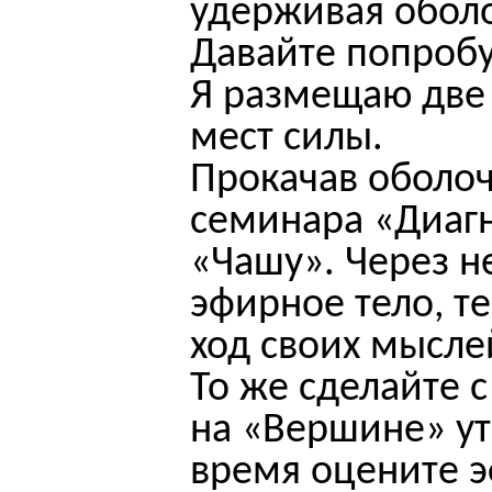
удерживая оболо
Давайте попроб
Я размещаю две
мест силы.
Прокачав оболоч
семинара «Диагн
«Чашу». Через н
эфирное тело, т
ход своих мысле
То же сделайте 
на «Вершине» ут
время оцените э