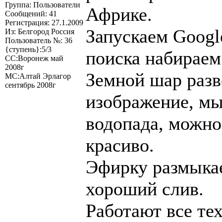
Группа: Пользователи
Африке.
Сообщений: 41
Регистрация: 27.1.2009
Запускаем Googl
Из: Белгород Россия
Пользователь №: 36
{ступень}:5/3
поиска набираем
СС:Воронеж май
2008г
Земной шар разв
МС:Алтай Эрлагор
сентябрь 2008г
изображение, м
водопада, можно
красиво.
Эфирку размыка
хороший слив.
Работают все те