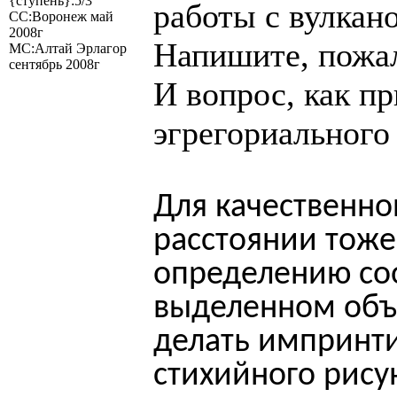
{ступень}:5/3
работы с вулкан
СС:Воронеж май
2008г
Напишите, пожал
МС:Алтай Эрлагор
сентябрь 2008г
И вопрос, как пр
эгрегориального
Для качественно
расстоянии тоже
определению со
выделенном объ
делать импринт
стихийного рису