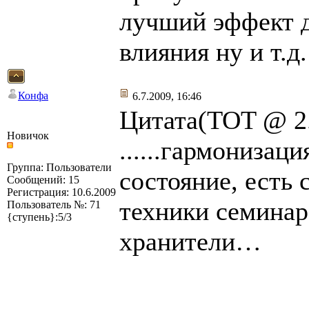
лучший эффект д
влияния ну и т.д.
Конфа
6.7.2009, 16:46
Цитата(TOT @ 2.
Новичок
......гармонизац
Группа: Пользователи
состояние, есть
Сообщений: 15
Регистрация: 10.6.2009
техники семинар
Пользователь №: 71
{ступень}:5/3
хранители…