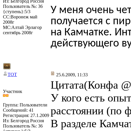
Из: Белгород Россия
Пользователь №: 36
У меня очень че
{ступень}:5/3
СС:Воронеж май
получается с пи
2008г
МС:Алтай Эрлагор
на Камчатке. Ин
сентябрь 2008г
действующего ву
TOT
25.6.2009, 11:33
Цитата(Конфа @ 
Участник
У кого есть опы
Группа: Пользователи
расстоянии (по ф
Сообщений: 41
Регистрация: 27.1.2009
В разделе Камча
Из: Белгород Россия
Пользователь №: 36