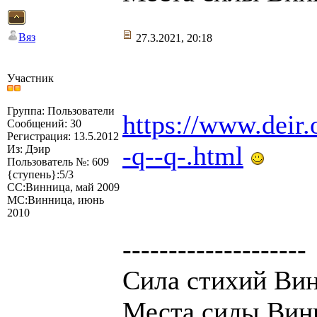
Вяз
27.3.2021, 20:18
Участник
Группа: Пользователи
https://www.deir.
Сообщений: 30
Регистрация: 13.5.2012
-q--q-.html
Из: Дэир
Пользователь №: 609
{ступень}:5/3
СС:Винница, май 2009
МС:Винница, июнь
2010
--------------------
Сила стихий Вин
Места силы Вин