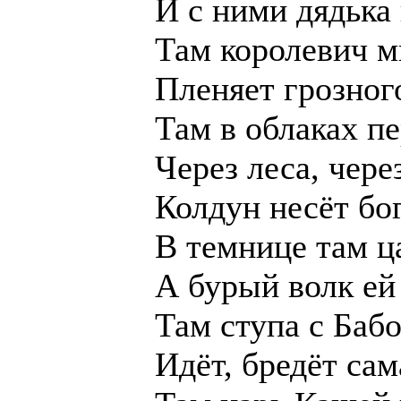
И с ними дядька
Там королевич 
Пленяет грозног
Там в облаках п
Через леса, чере
Колдун несёт бо
В темнице там ц
А бурый волк ей
Там ступа с Баб
Идёт, бредёт сам