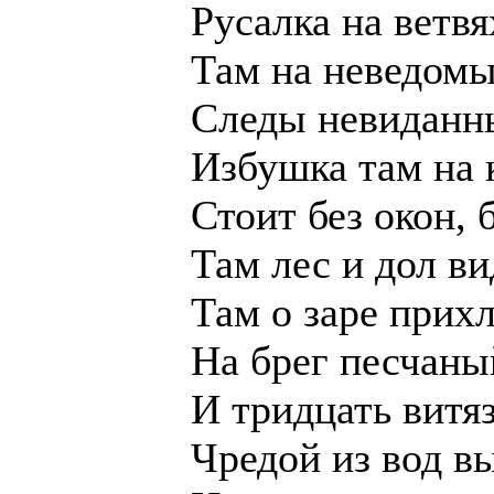
Русалка на ветвя
Там на неведом
Следы невиданны
Избушка там на 
Стоит без окон, 
Там лес и дол в
Там о заре прих
На брег песчаны
И тридцать витя
Чредой из вод в