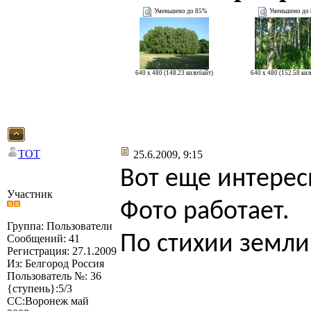
Уменьшено до 85%
Уменьшено до
640 x 480 (148.23 килобайт)
640 x 480 (152.58 ки
TOT
25.6.2009, 9:15
Вот еще интерес
Участник
Фото работает.
Группа: Пользователи
По стихии земли
Сообщений: 41
Регистрация: 27.1.2009
Из: Белгород Россия
Пользователь №: 36
{ступень}:5/3
СС:Воронеж май