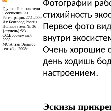
Фотографии раб
Группа: Пользователи
стихийность эко
Сообщений: 41
Регистрация: 27.1.2009
Из: Белгород Россия
Первое фото вид
Пользователь №: 36
{ступень}:5/3
СС:Воронеж май
внутри экосисте
2008г
МС:Алтай Эрлагор
Очень хорошие 
сентябрь 2008г
день ходишь бо
настроением.
Эскизы прикре