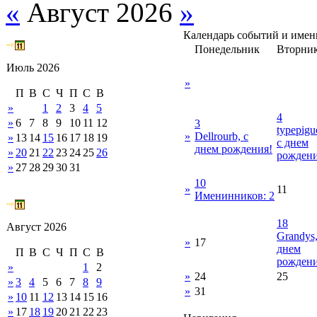
«
Август 2026
»
Календарь событий и име
Понедельник
Вторни
Июль 2026
»
П
В
С
Ч
П
С
В
»
1
2
3
4
5
4
»
6
7
8
9
10
11
12
3
typepigu
»
Dellrourb, с
»
13
14
15
16
17
18
19
с днем
днем рождения!
»
20
21
22
23
24
25
26
рождени
»
27
28
29
30
31
10
»
11
Именинников: 2
18
Август 2026
Grandys,
»
17
днем
П
В
С
Ч
П
С
В
рождени
»
1
2
»
24
25
»
3
4
5
6
7
8
9
»
31
»
10
11
12
13
14
15
16
»
17
18
19
20
21
22
23