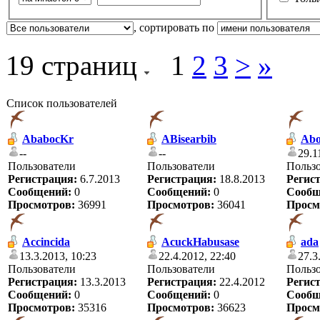
, сортировать по
19 страниц
1
2
3
>
»
Список пользователей
AbabocKr
ABisearbib
Abo
--
--
29.1
Пользователи
Пользователи
Польз
Регистрация:
6.7.2013
Регистрация:
18.8.2013
Регис
Сообщений:
0
Сообщений:
0
Сообщ
Просмотров:
36991
Просмотров:
36041
Просм
Accincida
AcuckHabusase
ada
13.3.2013, 10:23
22.4.2012, 22:40
27.3
Пользователи
Пользователи
Польз
Регистрация:
13.3.2013
Регистрация:
22.4.2012
Регис
Сообщений:
0
Сообщений:
0
Сообщ
Просмотров:
35316
Просмотров:
36623
Просм