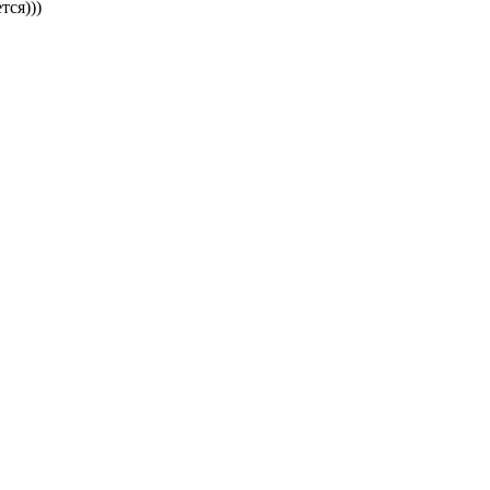
тся)))