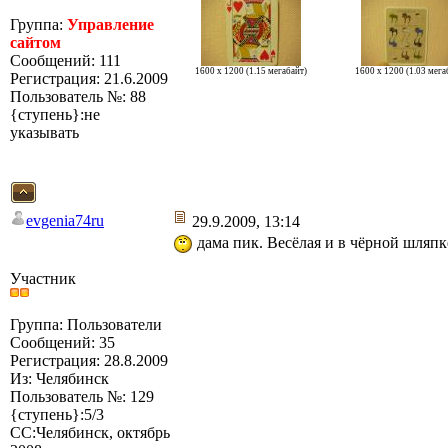
Группа:
Управление
сайтом
Сообщений: 111
1600 x 1200 (1.15 мегабайт)
1600 x 1200 (1.03 мега
Регистрация: 21.6.2009
Пользователь №: 88
{ступень}:не
указывать
evgenia74ru
29.9.2009, 13:14
дама пик. Весёлая и в чёрной шляпке
Участник
Группа: Пользователи
Сообщений: 35
Регистрация: 28.8.2009
Из: Челябинск
Пользователь №: 129
{ступень}:5/3
СС:Челябинск, октябрь