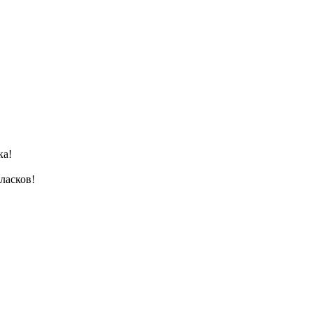
ка!
 ласков!