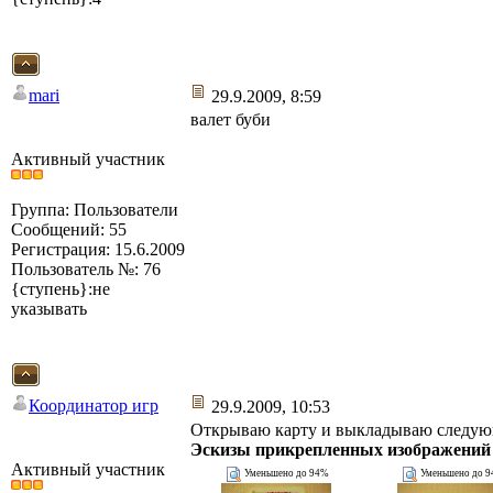
mari
29.9.2009, 8:59
валет буби
Активный участник
Группа: Пользователи
Сообщений: 55
Регистрация: 15.6.2009
Пользователь №: 76
{ступень}:не
указывать
Координатор игр
29.9.2009, 10:53
Открываю карту и выкладываю следу
Эскизы прикрепленных изображений
Активный участник
Уменьшено до 94%
Уменьшено до 