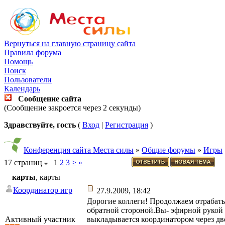
Вернуться на главную страницу сайта
Правила форума
Помощь
Поиск
Пользователи
Календарь
Сообщение сайта
(Сообщение закроется через 2 секунды)
Здравствуйте, гость
(
Вход
|
Регистрация
)
Конференция сайта Места силы
»
Общие форумы
»
Игры
17 страниц
1
2
3
>
»
карты
, карты
Координатор игр
27.9.2009, 18:42
Дорогие коллеги! Продолжаем отрабаты
обратной стороной.Вы- эфирной рукой 
Активный участник
выкладывается координатором через дв