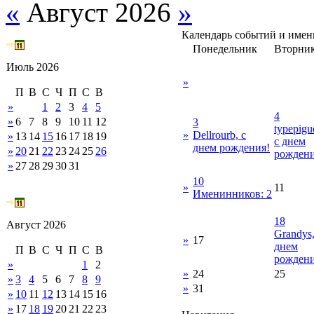
«
Август 2026
»
Календарь событий и име
Понедельник
Вторни
Июль 2026
»
П
В
С
Ч
П
С
В
»
1
2
3
4
5
4
»
6
7
8
9
10
11
12
3
typepigu
»
Dellrourb, с
»
13
14
15
16
17
18
19
с днем
днем рождения!
»
20
21
22
23
24
25
26
рождени
»
27
28
29
30
31
10
»
11
Именинников: 2
18
Август 2026
Grandys,
»
17
днем
П
В
С
Ч
П
С
В
рождени
»
1
2
»
24
25
»
3
4
5
6
7
8
9
»
31
»
10
11
12
13
14
15
16
»
17
18
19
20
21
22
23